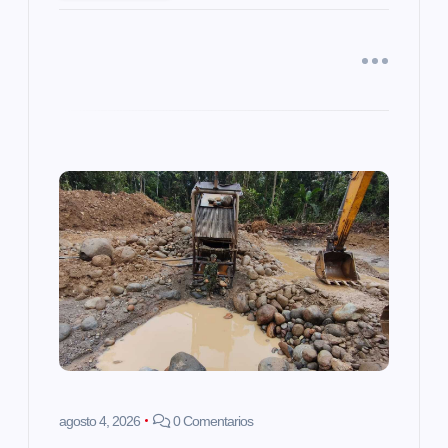
a
d
a
s
agosto 4, 2026
0 Comentarios