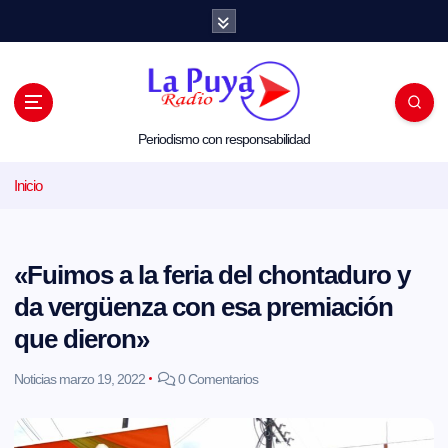
S
a
l
t
a
r
a
l
Periodismo con responsabilidad
c
o
Inicio
n
t
e
n
i
«Fuimos a la feria del chontaduro y
d
o
da vergüenza con esa premiación
que dieron»
Noticias
marzo 19, 2022
0 Comentarios