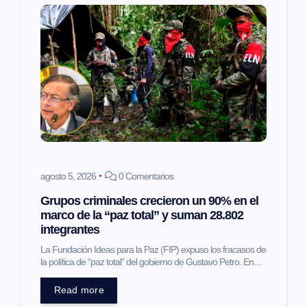
i
ó
n
d
e
e
agosto 5, 2026
0 Comentarios
Grupos criminales crecieron un 90% en el
n
marco de la “paz total” y suman 28.802
integrantes
t
La Fundación Ideas para la Paz (FIP) expuso los fracasos de
la política de “paz total” del gobierno de Gustavo Petro. En…
r
Read more