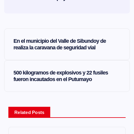
N
En el municipio del Valle de Sibundoy de
a
realiza la caravana de seguridad vial
v
500 kilogramos de explosivos y 22 fusiles
e
fueron incautados en el Putumayo
g
a
Related Posts
c