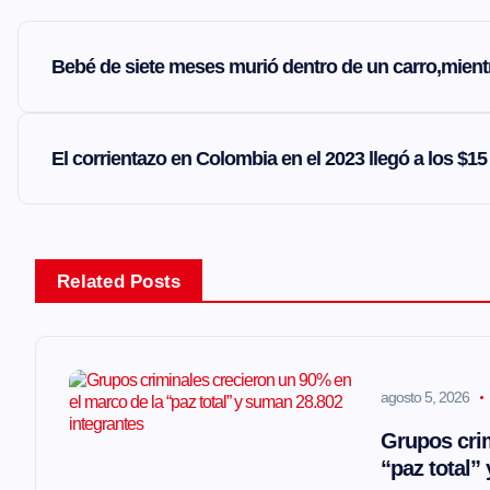
N
Bebé de siete meses murió dentro de un carro,mien
a
v
El corrientazo en Colombia en el 2023 llegó a los $
e
g
Related Posts
a
agosto 5, 2026
c
Grupos crim
i
“paz total”