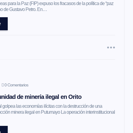
as para la Paz (FIP) expuso los fracasos de la política de “paz
erno de Gustavo Petro. En…
e
0 Comentarios
nidad de minería ilegal en Orito
l golpea las economías ilícitas con la destrucción de una
ción minera ilegal en Putumayo La operación interinstitucional
e