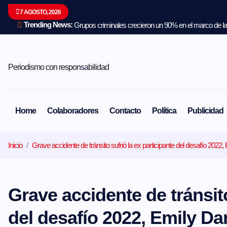
S
7 AGOSTO, 2026
a
l
Trending News:
Grupos criminales crecieron un 90% en el marco de la 
t
a
r
a
Periodismo con responsabilidad
l
c
o
n
Home
Colaboradores
Contacto
Política
Publicidad
t
e
n
Inicio
Grave accidente de tránsito sufrió la ex participante del desafío 202
i
d
o
Grave accidente de tránsito
del desafío 2022, Emily D