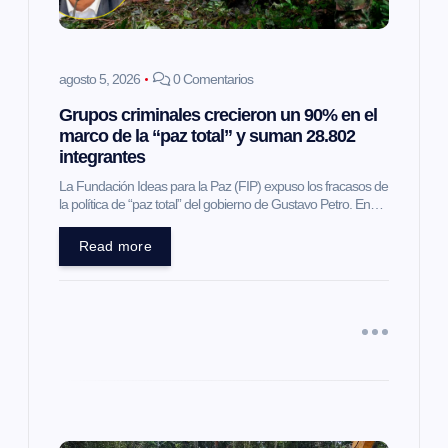
e
e
agosto 5, 2026
0 Comentarios
Grupos criminales crecieron un 90% en el
n
marco de la “paz total” y suman 28.802
integrantes
t
La Fundación Ideas para la Paz (FIP) expuso los fracasos de
la política de “paz total” del gobierno de Gustavo Petro. En…
r
Read more
a
d
a
s