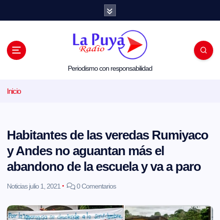
S
a
l
t
a
r
a
l
Periodismo con responsabilidad
c
o
Inicio
n
t
e
n
i
Habitantes de las veredas Rumiyaco
d
o
y Andes no aguantan más el
abandono de la escuela y va a paro
Noticias
julio 1, 2021
0 Comentarios