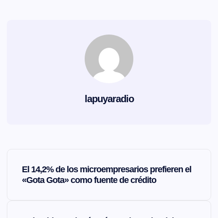
lapuyaradio
N
El 14,2% de los microempresarios prefieren el
a
«Gota Gota» como fuente de crédito
v