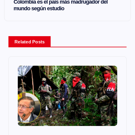
Colombia es el país más madrugador del
e
mundo según estudio
g
a
Related Posts
c
i
ó
n
d
e