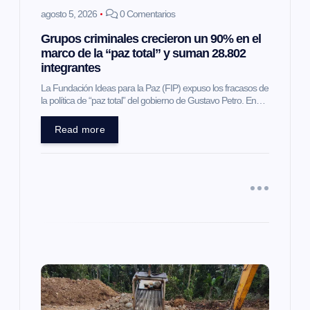
e
agosto 5, 2026
0 Comentarios
Grupos criminales crecieron un 90% en el
n
marco de la “paz total” y suman 28.802
integrantes
t
La Fundación Ideas para la Paz (FIP) expuso los fracasos de
la política de “paz total” del gobierno de Gustavo Petro. En…
r
Read more
a
d
a
s