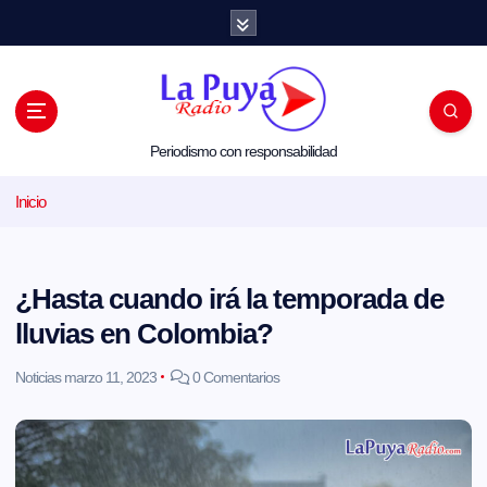
S
a
l
t
a
r
a
l
Periodismo con responsabilidad
c
o
Inicio
n
t
e
n
i
¿Hasta cuando irá la temporada de
d
o
lluvias en Colombia?
Noticias
marzo 11, 2023
0 Comentarios