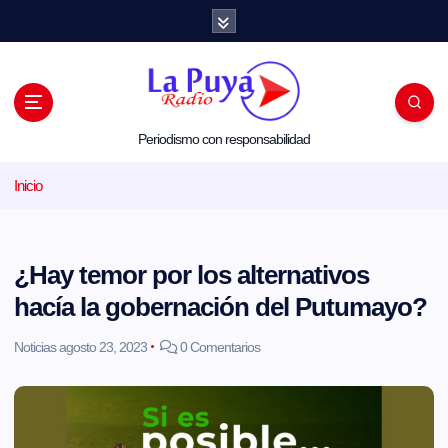
S
a
l
t
a
r
a
l
Periodismo con responsabilidad
c
o
Inicio
n
t
e
n
i
¿Hay temor por los alternativos
d
o
hacía la gobernación del Putumayo?
Noticias
agosto 23, 2023
0 Comentarios