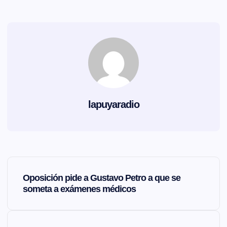
lapuyaradio
N
Oposición pide a Gustavo Petro a que se
a
someta a exámenes médicos
v