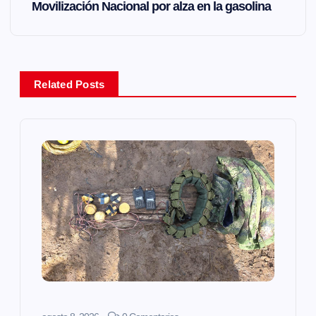
Movilización Nacional por alza en la gasolina
e
g
a
Related Posts
c
i
ó
n
d
e