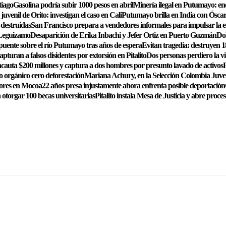
tiago
Gasolina podría subir 1000 pesos en abril
Minería ilegal en Putumayo: en
uvenil de Orito: investigan el caso en Cali
Putumayo brilla en India con Óscar 
 destruidas
San Francisco prepara a vendedores informales para impulsar la e
o Leguizamo
Desaparición de Erika Inbachi y Jefer Ortiz en Puerto Guzmán
Do
 puente sobre el río Putumayo tras años de espera
Evitan tragedia: destruyen 1
pturan a falsos disidentes por extorsión en Pitalito
Dos personas perdiero la v
ncauta $200 millones y captura a dos hombres por presunto lavado de activos
P
 orgánico cero deforestación
Mariana Achury, en la Selección Colombia Juve
nores en Mocoa
22 años presa injustamente ahora enfrenta posible deportación
 otorgar 100 becas universitarias
Pitalito instala Mesa de Justicia y abre proces