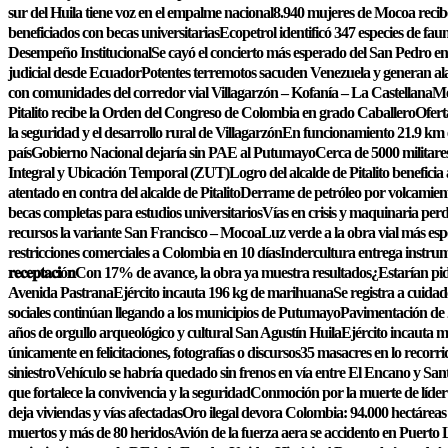
sur del Huila tiene voz en el empalme nacional
8.940 mujeres de Mocoa recib
beneficiados con becas universitarias
Ecopetrol identificó 347 especies de fa
Desempeño Institucional
Se cayó el concierto más esperado del San Pedro en 
judicial desde Ecuador
Potentes terremotos sacuden Venezuela y generan al
con comunidades del corredor vial Villagarzón – Kofanía – La Castellana
Me
Pitalito recibe la Orden del Congreso de Colombia en grado Caballero
Ofert
la seguridad y el desarrollo rural de Villagarzón
En funcionamiento 21.9 km
país
Gobierno Nacional dejaría sin PAE al Putumayo
Cerca de 5000 militares
Integral y Ubicación Temporal (ZUT)
Logro del alcalde de Pitalito beneficia
atentado en contra del alcalde de Pitalito
Derrame de petróleo por volcamiento
becas completas para estudios universitarios
Vías en crisis y maquinaria pe
recursos la variante San Francisco – Mocoa
Luz verde a la obra vial más esp
restricciones comerciales a Colombia en 10 días
Indercultura entrega instrum
𝐫𝐞𝐜𝐞𝐩𝐭𝐚𝐜𝐢ó𝐧
Con 17% de avance, la obra ya muestra resultados
¿Estarían pi
Avenida Pastrana
Ejército incauta 196 kg de marihuana
Se registra a cuida
sociales continúan llegando a los municipios de Putumayo
Pavimentación de 2
años de orgullo arqueológico y cultural San Agustín Huila
Ejército incauta 
únicamente en felicitaciones, fotografías o discursos
35 masacres en lo recorr
siniestro
Vehículo se habría quedado sin frenos en vía entre El Encano y San
que fortalece la convivencia y la seguridad
Conmoción por la muerte de líder j
deja viviendas y vías afectadas
Oro ilegal devora Colombia: 94.000 hectáreas
muertos y más de 80 heridos
Avión de la fuerza aera se accidento en Puert