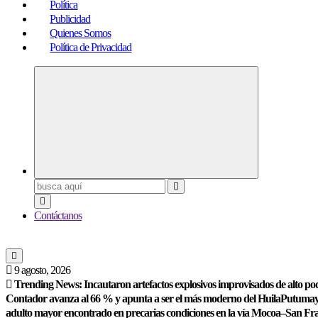
Política
Publicidad
Quienes Somos
Política de Privacidad
Buscar:
Contáctanos
9 agosto, 2026
Trending News:
Incautaron artefactos explosivos improvisados de alto po
Contador avanza al 66 % y apunta a ser el más moderno del Huila
Putumayo
adulto mayor encontrado en precarias condiciones en la vía Mocoa–San Fr