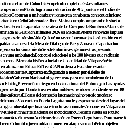
ansforma el sur de Colombia
Ecopetrol completa 2.064 estudiantes
cia operaciones
Pitalito logró una calificación de 91,7 puntos en el Índice de
colares
Capturan a un hombre y recuperan camioneta con requerimiento
citania en Orito
Gobernador Jhon Molina cumple compromiso histórico
ex fortalecen la capacidad operativa de los Cuerpos de Bomberos
Alcalde de
nominada al Galardón Brillantes 2026 en Medellín
Puente renovado impulsa
 agentes de tránsito
Aida Quilcué no ve con buenos ojos la educación en el
ldan avances de la Mesa de Diálogos de Paz y Zonas de Capacitación
e para su funcionamiento
Se adelantan investigaciones tras presunto
os en una ambulancia
Ecopetrol seleccionó a los 100 jóvenes que recibirán
o nacional
Memoria histórica fortalece la identidad de Villagarzón
Sin
les en alianza con Educa EdTech
CAN ordena a Ecuador levantar
frodescendientes
C𝐚𝐩𝐭𝐮𝐫𝐚𝐧 𝐞𝐧 𝐟𝐥𝐚𝐠𝐫𝐚𝐧𝐜𝐢𝐚 𝐚 𝐦𝐞𝐧𝐨𝐫 𝐩𝐨𝐫 𝐞𝐥 𝐝𝐞𝐥𝐢𝐭𝐨 𝐝𝐞
stórico!
Gobierno Nacional niega recursos para mantenimiento de la
sco Fluid»
¿Prevención o riesgo en la vía nacional del Putumayo?
Las ayudas
remiado por Honda tras rescatar militares heridos en accidente aéreo
100
lias cafeteras
El logro del campeón internacional no puede quedarse
s del mundo
Viacrucis en Puerto Leguízamo: fe y esperanza desde el lugar del
emigo ambiental que financia estructuras criminales
Acciones en Villagarzón
Muriel en final internacional de motociclismo
Creciente súbita en Pitalito
conomía y el turismo
Accidente de avión en Puerto Leguízamo, Putumayo: 8
lor en Colombia: joven soldado muere en ataque armado
Petro objetivo