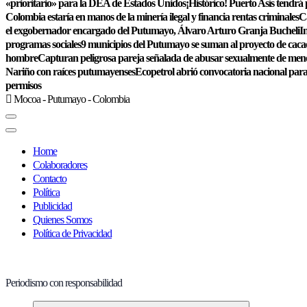
«prioritario» para la DEA de Estados Unidos
¡Histórico! Puerto Asís tendrá
Colombia estaría en manos de la minería ilegal y financia rentas criminales
Ca
el exgobernador encargado del Putumayo, Álvaro Arturo Granja Bucheli
I
programas sociales
9 municipios del Putumayo se suman al proyecto de cacao
hombre
Capturan peligrosa pareja señalada de abusar sexualmente de me
Nariño con raíces putumayenses
Ecopetrol abrió convocatoria nacional para
permisos
Mocoa - Putumayo - Colombia
Home
Colaboradores
Contacto
Política
Publicidad
Quienes Somos
Política de Privacidad
Periodismo con responsabilidad