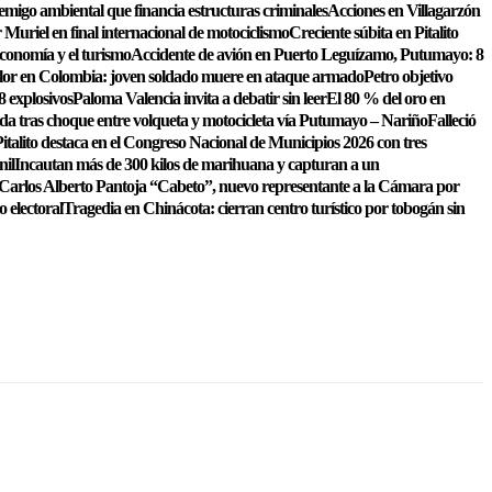
emigo ambiental que financia estructuras criminales
Acciones en Villagarzón
Muriel en final internacional de motociclismo
Creciente súbita en Pitalito
conomía y el turismo
Accidente de avión en Puerto Leguízamo, Putumayo: 8
lor en Colombia: joven soldado muere en ataque armado
Petro objetivo
8 explosivos
Paloma Valencia invita a debatir sin leer
El 80 % del oro en
ida tras choque entre volqueta y motocicleta vía Putumayo – Nariño
Falleció
italito destaca en el Congreso Nacional de Municipios 2026 con tres
nil
Incautan más de 300 kilos de marihuana y capturan a un
Carlos Alberto Pantoja “Cabeto”, nuevo representante a la Cámara por
o electoral
Tragedia en Chinácota: cierran centro turístico por tobogán sin