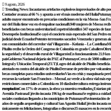
Saltar
9 agosto, 2026
al
Trending News:
Incautaron artefactos explosivos improvisados de alto po
contenido
Contador avanza al 66 % y apunta a ser el más moderno del Huila
Putumayo
adulto mayor encontrado en precarias condiciones en la vía Mocoa–San Fr
sur del Huila tiene voz en el empalme nacional
8.940 mujeres de Mocoa recib
beneficiados con becas universitarias
Ecopetrol identificó 347 especies de fa
Desempeño Institucional
Se cayó el concierto más esperado del San Pedro en 
judicial desde Ecuador
Potentes terremotos sacuden Venezuela y generan al
con comunidades del corredor vial Villagarzón – Kofanía – La Castellana
Me
Pitalito recibe la Orden del Congreso de Colombia en grado Caballero
Ofert
la seguridad y el desarrollo rural de Villagarzón
En funcionamiento 21.9 km
país
Gobierno Nacional dejaría sin PAE al Putumayo
Cerca de 5000 militares
Integral y Ubicación Temporal (ZUT)
Logro del alcalde de Pitalito beneficia
atentado en contra del alcalde de Pitalito
Derrame de petróleo por volcamiento
becas completas para estudios universitarios
Vías en crisis y maquinaria pe
recursos la variante San Francisco – Mocoa
Luz verde a la obra vial más esp
restricciones comerciales a Colombia en 10 días
Indercultura entrega instrum
𝐫𝐞𝐜𝐞𝐩𝐭𝐚𝐜𝐢ó𝐧
Con 17% de avance, la obra ya muestra resultados
¿Estarían pi
Avenida Pastrana
Ejército incauta 196 kg de marihuana
Se registra a cuida
sociales continúan llegando a los municipios de Putumayo
Pavimentación de 2
años de orgullo arqueológico y cultural San Agustín Huila
Ejército incauta 
únicamente en felicitaciones, fotografías o discursos
35 masacres en lo recorr