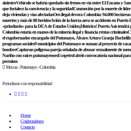
siniestro
Vehículo se habría quedado sin frenos en vía entre El Encano y San
que fortalece la convivencia y la seguridad
Conmoción por la muerte de líder j
deja viviendas y vías afectadas
Oro ilegal devora Colombia: 94.000 hectáreas
muertos y más de 80 heridos
Avión de la fuerza aera se accidento en Puert
«prioritario» para la DEA de Estados Unidos
¡Histórico! Puerto Asís tendrá
Colombia estaría en manos de la minería ilegal y financia rentas criminales
Ca
el exgobernador encargado del Putumayo, Álvaro Arturo Granja Bucheli
I
programas sociales
9 municipios del Putumayo se suman al proyecto de cacao
hombre
Capturan peligrosa pareja señalada de abusar sexualmente de me
Nariño con raíces putumayenses
Ecopetrol abrió convocatoria nacional para
permisos
Mocoa - Putumayo - Colombia
Periodismo con responsabilidad
Home
Colaboradores
Contacto