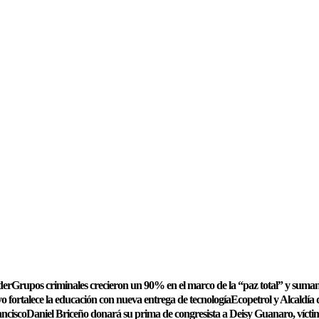
der
Grupos criminales crecieron un 90% en el marco de la “paz total” y suman
 fortalece la educación con nueva entrega de tecnología
Ecopetrol y Alcaldía 
ancisco
Daniel Briceño donará su prima de congresista a Deisy Guanaro, víctim