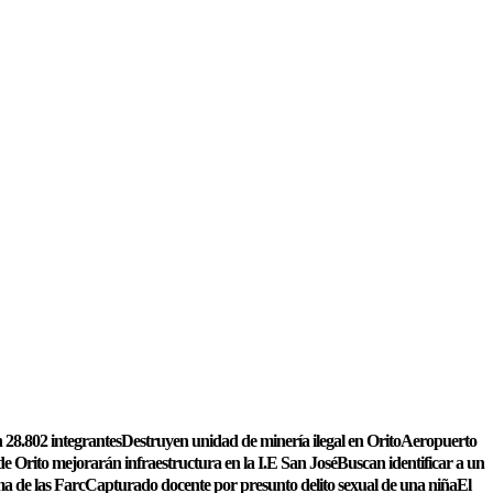
 28.802 integrantes
Destruyen unidad de minería ilegal en Orito
Aeropuerto
de Orito mejorarán infraestructura en la I.E San José
Buscan identificar a un
a de las Farc
Capturado docente por presunto delito sexual de una niña
El