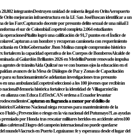
 28.802 integrantes
Destruyen unidad de minería ilegal en Orito
Aeropuerto
de Orito mejorarán infraestructura en la I.E San José
Buscan identificar a un
a de las Farc
Capturado docente por presunto delito sexual de una niña
El
ansforma el sur de Colombia
Ecopetrol completa 2.064 estudiantes
cia operaciones
Pitalito logró una calificación de 91,7 puntos en el Índice de
colares
Capturan a un hombre y recuperan camioneta con requerimiento
citania en Orito
Gobernador Jhon Molina cumple compromiso histórico
ex fortalecen la capacidad operativa de los Cuerpos de Bomberos
Alcalde de
nominada al Galardón Brillantes 2026 en Medellín
Puente renovado impulsa
 agentes de tránsito
Aida Quilcué no ve con buenos ojos la educación en el
ldan avances de la Mesa de Diálogos de Paz y Zonas de Capacitación
e para su funcionamiento
Se adelantan investigaciones tras presunto
os en una ambulancia
Ecopetrol seleccionó a los 100 jóvenes que recibirán
o nacional
Memoria histórica fortalece la identidad de Villagarzón
Sin
les en alianza con Educa EdTech
CAN ordena a Ecuador levantar
frodescendientes
C𝐚𝐩𝐭𝐮𝐫𝐚𝐧 𝐞𝐧 𝐟𝐥𝐚𝐠𝐫𝐚𝐧𝐜𝐢𝐚 𝐚 𝐦𝐞𝐧𝐨𝐫 𝐩𝐨𝐫 𝐞𝐥 𝐝𝐞𝐥𝐢𝐭𝐨 𝐝𝐞
stórico!
Gobierno Nacional niega recursos para mantenimiento de la
sco Fluid»
¿Prevención o riesgo en la vía nacional del Putumayo?
Las ayudas
remiado por Honda tras rescatar militares heridos en accidente aéreo
100
lias cafeteras
El logro del campeón internacional no puede quedarse
s del mundo
Viacrucis en Puerto Leguízamo: fe y esperanza desde el lugar del