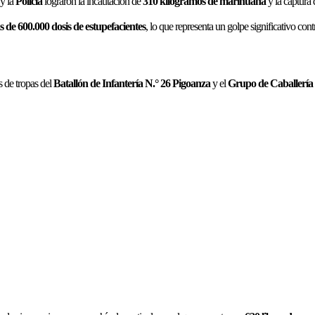
y la
Policía
lograron la incautación de
310 kilogramos de marihuana
y la captura
 de 600.000 dosis de estupefacientes
, lo que representa un golpe significativo cont
és de tropas del
Batallón de Infantería N.° 26 Pigoanza
y el
Grupo de Caballería 