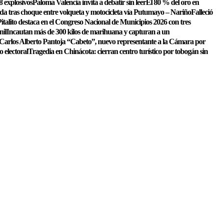
8 explosivos
Paloma Valencia invita a debatir sin leer
El 80 % del oro en
ida tras choque entre volqueta y motocicleta vía Putumayo – Nariño
Falleció
italito destaca en el Congreso Nacional de Municipios 2026 con tres
nil
Incautan más de 300 kilos de marihuana y capturan a un
Carlos Alberto Pantoja “Cabeto”, nuevo representante a la Cámara por
o electoral
Tragedia en Chinácota: cierran centro turístico por tobogán sin