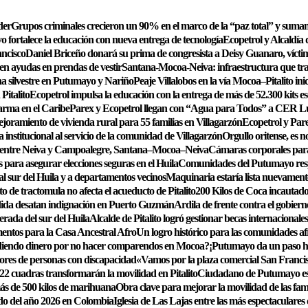
der
Grupos criminales crecieron un 90% en el marco de la “paz total” y suman
 fortalece la educación con nueva entrega de tecnología
Ecopetrol y Alcaldía 
ancisco
Daniel Briceño donará su prima de congresista a Deisy Guanaro, víctim
en ayudas en prendas de vestir
Santana-Mocoa-Neiva: infraestructura que tr
una silvestre en Putumayo y Nariño
Peaje Villalobos en la vía Mocoa–Pitalito ini
Pitalito
Ecopetrol impulsa la educación con la entrega de más de 52.300 kits es
arma en el Caribe
Parex y Ecopetrol llegan con “Agua para Todos” a CER Lu
joramiento de vivienda rural para 55 familias en Villagarzón
Ecopetrol y Par
a institucional al servicio de la comunidad de Villagarzón
Orgullo oritense, es 
 entre Neiva y Campoalegre, Santana–Mocoa–Neiva
Cámaras corporales para
 para asegurar elecciones seguras en el Huila
Comunidades del Putumayo respa
 al sur del Huila y a departamentos vecinos
Maquinaria estaría lista nuevament
 de tractomula no afecta el acueducto de Pitalito
200 Kilos de Coca incautad
rdida desatan indignación en Puerto Guzmán
Ardila de frente contra el gobiern
erada del sur del Huila
Alcalde de Pitalito logró gestionar becas internaciona
entos para la Casa Ancestral Afro
Un logro histórico para las comunidades a
diendo dinero por no hacer comparendos en Mocoa?
¡Putumayo da un paso hi
dores de personas con discapacidad
«Vamos por la plaza comercial San Franci
2 cuadras transformarán la movilidad en Pitalito
Ciudadano de Putumayo es p
más de 500 kilos de marihuana
Obra clave para mejorar la movilidad de las fami
ido del año 2026 en Colombia
Iglesia de Las Lajas entre las más espectaculare