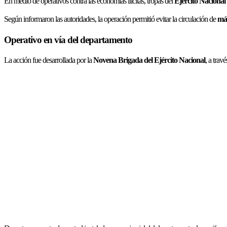
En medio de operativos contra las economías ilícitas, tropas del
Ejército Nacional
Según informaron las autoridades, la operación permitió evitar la circulación de
más
Operativo en vía del departamento
La acción fue desarrollada por la
Novena Brigada del Ejército Nacional
, a trav