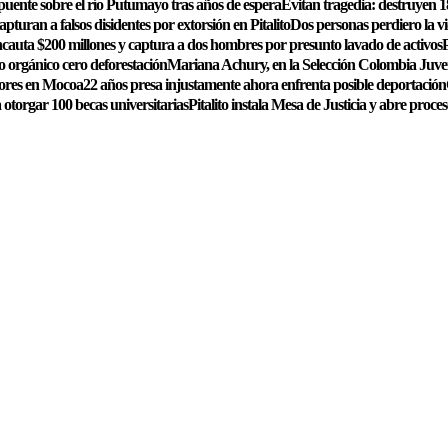
 puente sobre el río Putumayo tras años de espera
Evitan tragedia: destruyen 1
pturan a falsos disidentes por extorsión en Pitalito
Dos personas perdiero la v
ncauta $200 millones y captura a dos hombres por presunto lavado de activos
P
 orgánico cero deforestación
Mariana Achury, en la Selección Colombia Juve
nores en Mocoa
22 años presa injustamente ahora enfrenta posible deportación
 otorgar 100 becas universitarias
Pitalito instala Mesa de Justicia y abre proces