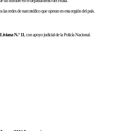
 de un hombre en el departamento del Huila.
ra las redes de narcotráfico que operan en esta región del país.
Liviana N.° 11
, con apoyo judicial de la Policía Nacional.