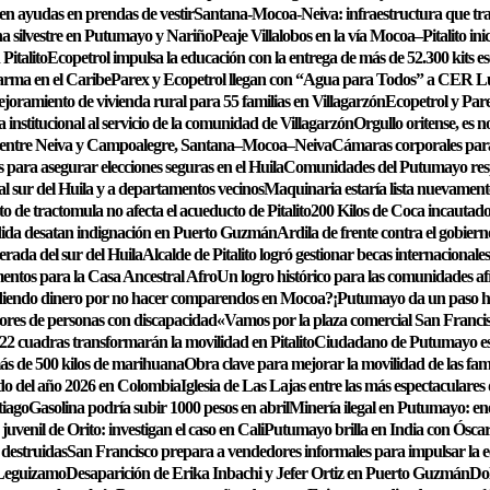
en ayudas en prendas de vestir
Santana-Mocoa-Neiva: infraestructura que tr
una silvestre en Putumayo y Nariño
Peaje Villalobos en la vía Mocoa–Pitalito ini
Pitalito
Ecopetrol impulsa la educación con la entrega de más de 52.300 kits es
arma en el Caribe
Parex y Ecopetrol llegan con “Agua para Todos” a CER Lu
joramiento de vivienda rural para 55 familias en Villagarzón
Ecopetrol y Par
a institucional al servicio de la comunidad de Villagarzón
Orgullo oritense, es 
 entre Neiva y Campoalegre, Santana–Mocoa–Neiva
Cámaras corporales para
 para asegurar elecciones seguras en el Huila
Comunidades del Putumayo respa
 al sur del Huila y a departamentos vecinos
Maquinaria estaría lista nuevament
 de tractomula no afecta el acueducto de Pitalito
200 Kilos de Coca incautad
rdida desatan indignación en Puerto Guzmán
Ardila de frente contra el gobiern
erada del sur del Huila
Alcalde de Pitalito logró gestionar becas internaciona
entos para la Casa Ancestral Afro
Un logro histórico para las comunidades a
diendo dinero por no hacer comparendos en Mocoa?
¡Putumayo da un paso hi
dores de personas con discapacidad
«Vamos por la plaza comercial San Franci
2 cuadras transformarán la movilidad en Pitalito
Ciudadano de Putumayo es p
más de 500 kilos de marihuana
Obra clave para mejorar la movilidad de las fami
ido del año 2026 en Colombia
Iglesia de Las Lajas entre las más espectaculare
tiago
Gasolina podría subir 1000 pesos en abril
Minería ilegal en Putumayo: en
uvenil de Orito: investigan el caso en Cali
Putumayo brilla en India con Óscar 
 destruidas
San Francisco prepara a vendedores informales para impulsar la e
o Leguizamo
Desaparición de Erika Inbachi y Jefer Ortiz en Puerto Guzmán
Do