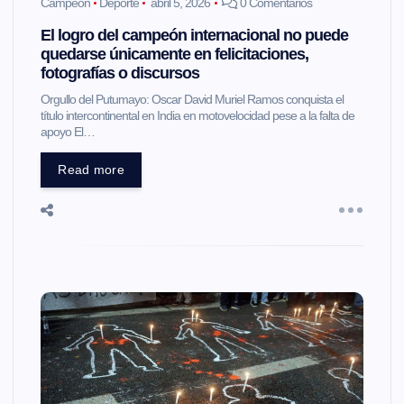
Campeón
Deporte
abril 5, 2026
0 Comentarios
El logro del campeón internacional no puede
quedarse únicamente en felicitaciones,
fotografías o discursos
Orgullo del Putumayo: Oscar David Muriel Ramos conquista el
título intercontinental en India en motovelocidad pese a la falta de
apoyo El…
Read more