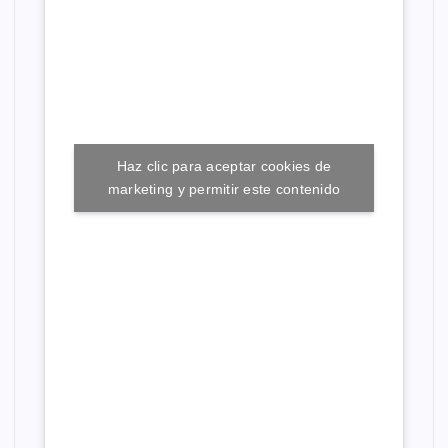
a
d
a
Haz clic para aceptar cookies de
s
marketing y permitir este contenido