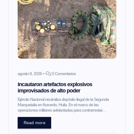
i
ó
n
d
e
e
agosto 8, 2026
0 Comentarios
Incautaron artefactos explosivos
n
improvisados de alto poder
t
Ejército Nacional neutraliza depósito ilegal de la Segunda
Marquetalia en Acevedo, Huila. En el marco de las
operaciones militares adelantadas para contrarrestar…
r
Read more
a