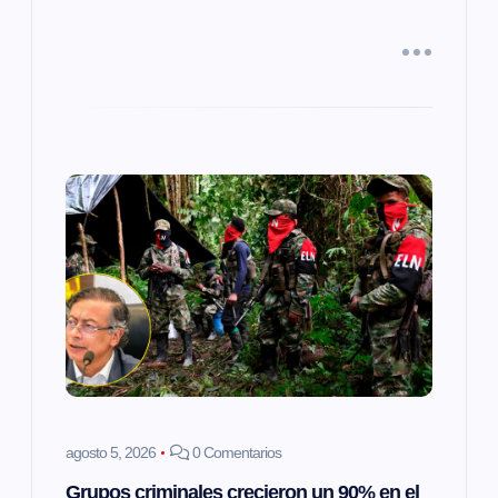
d
a
s
agosto 5, 2026
0 Comentarios
Grupos criminales crecieron un 90% en el