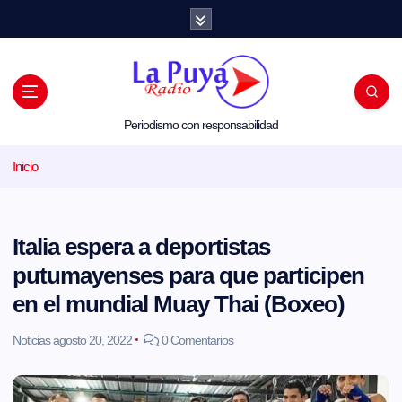
S
a
l
t
a
r
a
l
Periodismo con responsabilidad
c
o
Inicio
n
t
e
n
i
Italia espera a deportistas
d
o
putumayenses para que participen
en el mundial Muay Thai (Boxeo)
Noticias
agosto 20, 2022
0 Comentarios