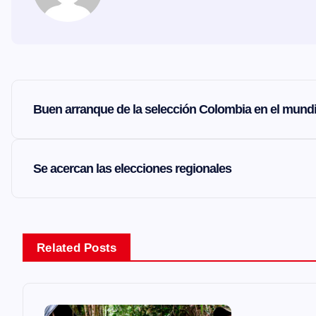
N
Buen arranque de la selección Colombia en el mund
a
v
Se acercan las elecciones regionales
e
g
Related Posts
a