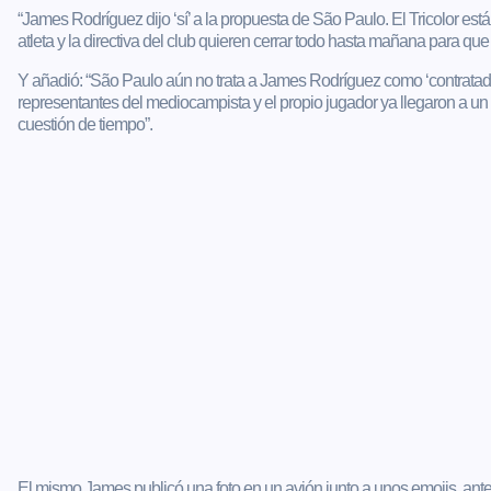
“James Rodríguez dijo ‘sí’ a la propuesta de São Paulo. El Tricolor es
atleta y la directiva del club quieren cerrar todo hasta mañana para que 
Y añadió: “São Paulo aún no trata a James Rodríguez como ‘contratad
representantes del mediocampista y el propio jugador ya llegaron a un ac
cuestión de tiempo”.
El mismo James publicó una foto en un avión junto a unos emojis, an