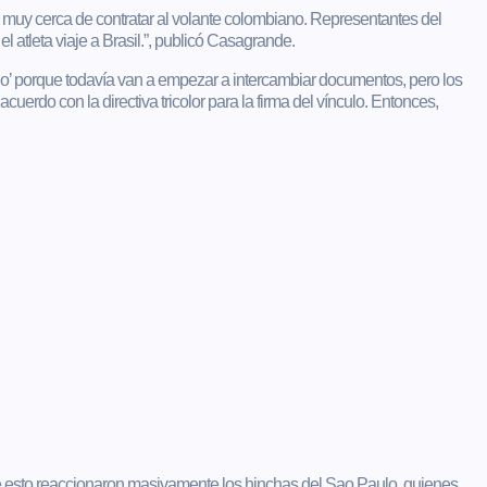
tá muy cerca de contratar al volante colombiano. Representantes del
el atleta viaje a Brasil.”, publicó Casagrande.
o’ porque todavía van a empezar a intercambiar documentos, pero los
uerdo con la directiva tricolor para la firma del vínculo. Entonces,
te esto reaccionaron masivamente los hinchas del Sao Paulo, quienes