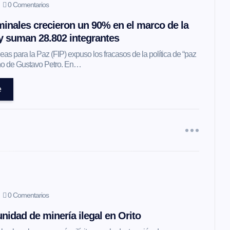
0 Comentarios
inales crecieron un 90% en el marco de la
 y suman 28.802 integrantes
as para la Paz (FIP) expuso los fracasos de la política de “paz
erno de Gustavo Petro. En…
e
0 Comentarios
nidad de minería ilegal en Orito