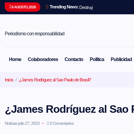
S
Trending News:
D
e
s
t
r
u
y
e
n
u
n
i
6 AGOSTO, 2026
a
l
t
a
r
Periodismo con responsabilidad
a
l
c
o
Home
Colaboradores
Contacto
Política
Publicidad
n
t
e
Inicio
¿James Rodríguez al Sao Paulo de Brasil?
n
i
d
o
¿James Rodríguez al Sao P
Noticias
julio 27, 2023
0 Comentarios