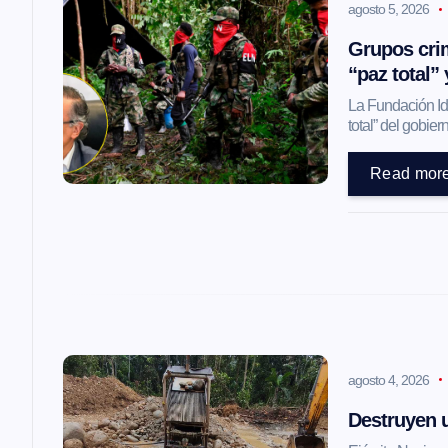
agosto 5, 2026
c
Grupos crim
i
“paz total”
La Fundación Ide
ó
total” del gobi
Read mor
n
d
e
e
agosto 4, 2026
n
Destruyen u