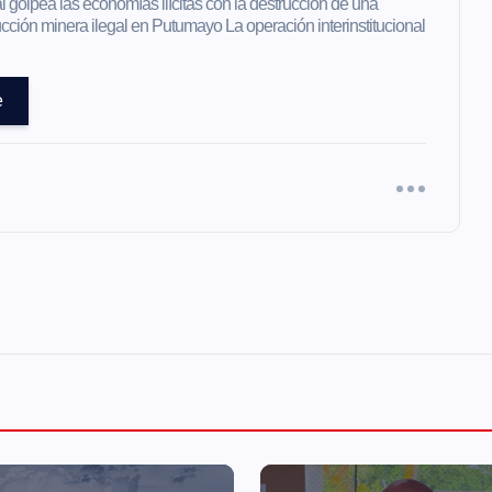
l golpea las economías ilícitas con la destrucción de una
ción minera ilegal en Putumayo La operación interinstitucional
e