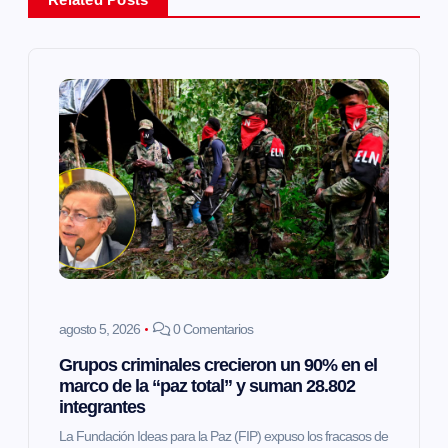
c
i
ó
n
d
e
e
agosto 5, 2026
0 Comentarios
Grupos criminales crecieron un 90% en el
n
marco de la “paz total” y suman 28.802
integrantes
t
La Fundación Ideas para la Paz (FIP) expuso los fracasos de