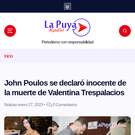
S
a
l
t
a
r
a
l
Periodismo con responsabilidad
c
o
Inicio
n
t
e
n
i
John Poulos se declaró inocente de
d
o
la muerte de Valentina Trespalacios
Noticias
enero 27, 2023
0 Comentarios