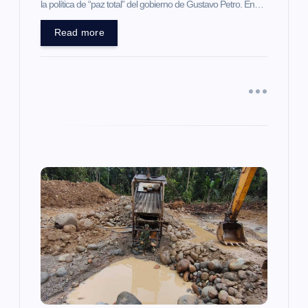
la política de “paz total” del gobierno de Gustavo Petro. En…
r
Read more
a
d
a
s