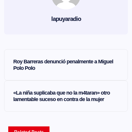
lapuyaradio
N
Roy Barreras denunció penalmente a Miguel
a
Polo Polo
v
«La niña suplicaba que no la m4taran» otro
e
lamentable suceso en contra de la mujer
g
a
Related Posts