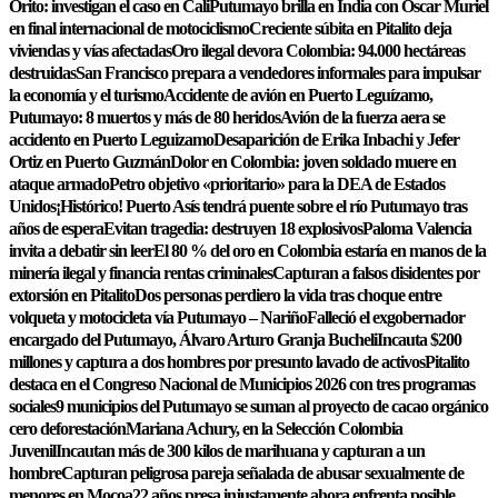
Orito: investigan el caso en Cali
Putumayo brilla en India con Óscar Muriel
en final internacional de motociclismo
Creciente súbita en Pitalito deja
viviendas y vías afectadas
Oro ilegal devora Colombia: 94.000 hectáreas
destruidas
San Francisco prepara a vendedores informales para impulsar
la economía y el turismo
Accidente de avión en Puerto Leguízamo,
Putumayo: 8 muertos y más de 80 heridos
Avión de la fuerza aera se
accidento en Puerto Leguizamo
Desaparición de Erika Inbachi y Jefer
Ortiz en Puerto Guzmán
Dolor en Colombia: joven soldado muere en
ataque armado
Petro objetivo «prioritario» para la DEA de Estados
Unidos
¡Histórico! Puerto Asís tendrá puente sobre el río Putumayo tras
años de espera
Evitan tragedia: destruyen 18 explosivos
Paloma Valencia
invita a debatir sin leer
El 80 % del oro en Colombia estaría en manos de la
minería ilegal y financia rentas criminales
Capturan a falsos disidentes por
extorsión en Pitalito
Dos personas perdiero la vida tras choque entre
volqueta y motocicleta vía Putumayo – Nariño
Falleció el exgobernador
encargado del Putumayo, Álvaro Arturo Granja Bucheli
Incauta $200
millones y captura a dos hombres por presunto lavado de activos
Pitalito
destaca en el Congreso Nacional de Municipios 2026 con tres programas
sociales
9 municipios del Putumayo se suman al proyecto de cacao orgánico
cero deforestación
Mariana Achury, en la Selección Colombia
Juvenil
Incautan más de 300 kilos de marihuana y capturan a un
hombre
Capturan peligrosa pareja señalada de abusar sexualmente de
menores en Mocoa
22 años presa injustamente ahora enfrenta posible