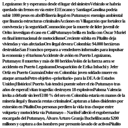
Leguízamo: fe y esperanza desde el lugar del siniestro
Vehículo se habría
quedado sin frenos en vía entre El Encano y Santiago
Gasolina podría
subir 1000 pesos en abril
Minería ilegal en Putumayo: enemigo ambiental
que financia estructuras criminales
Acciones en Villagarzón que fortalece la
convivencia y la seguridad
Conmoción por la muerte de líder juvenil de
Orito: investigan el caso en Cali
Putumayo brilla en India con Óscar Muriel
en final internacional de motociclismo
Creciente súbita en Pitalito deja
viviendas y vías afectadas
Oro ilegal devora Colombia: 94.000 hectáreas
destruidas
San Francisco prepara a vendedores informales para impulsar
la economía y el turismo
Accidente de avión en Puerto Leguízamo,
Putumayo: 8 muertos y más de 80 heridos
Avión de la fuerza aera se
accidento en Puerto Leguizamo
Desaparición de Erika Inbachi y Jefer
Ortiz en Puerto Guzmán
Dolor en Colombia: joven soldado muere en
ataque armado
Petro objetivo «prioritario» para la DEA de Estados
Unidos
¡Histórico! Puerto Asís tendrá puente sobre el río Putumayo tras
años de espera
Evitan tragedia: destruyen 18 explosivos
Paloma Valencia
invita a debatir sin leer
El 80 % del oro en Colombia estaría en manos de la
minería ilegal y financia rentas criminales
Capturan a falsos disidentes por
extorsión en Pitalito
Dos personas perdiero la vida tras choque entre
volqueta y motocicleta vía Putumayo – Nariño
Falleció el exgobernador
encargado del Putumayo, Álvaro Arturo Granja Bucheli
Incauta $200
millones y captura a dos hombres por presunto lavado de activos
Pitalito