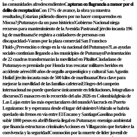
las comunidades afrodescendientes
C𝐚𝐩𝐭𝐮𝐫𝐚𝐧 𝐞𝐧 𝐟𝐥𝐚𝐠𝐫𝐚𝐧𝐜𝐢𝐚 𝐚 𝐦𝐞𝐧𝐨𝐫 𝐩𝐨𝐫 𝐞𝐥
𝐝𝐞𝐥𝐢𝐭𝐨 𝐝𝐞 𝐫𝐞𝐜𝐞𝐩𝐭𝐚𝐜𝐢ó𝐧
Con 17% de avance, la obra ya muestra
resultados
¿Estarían pidiendo dinero por no hacer comparendos en
Mocoa?
¡Putumayo da un paso histórico!
Gobierno Nacional niega
recursos para mantenimiento de la Avenida Pastrana
Ejército incauta 196
kg de marihuana
Se registra a cuidadores de personas con
discapacidad
«Vamos por la plaza comercial San Francisco
Fluid»
¿Prevención o riesgo en la vía nacional del Putumayo?
Las ayudas
sociales continúan llegando a los municipios de Putumayo
Pavimentación
de 22 cuadras transformarán la movilidad en Pitalito
Ciudadano de
Putumayo es premiado por Honda tras rescatar militares heridos en
accidente aéreo
100 años de orgullo arqueológico y cultural San Agustín
Huila
Ejército incauta más de 500 kilos de marihuana
Obra clave para
mejorar la movilidad de las familias cafeteras
El logro del campeón
internacional no puede quedarse únicamente en felicitaciones, fotografías o
discursos
35 masacres en lo recorrido del año 2026 en Colombia
Iglesia de
Las Lajas entre las más espectaculares del mundo
Viacrucis en Puerto
Leguízamo: fe y esperanza desde el lugar del siniestro
Vehículo se habría
quedado sin frenos en vía entre El Encano y Santiago
Gasolina podría
subir 1000 pesos en abril
Minería ilegal en Putumayo: enemigo ambiental
que financia estructuras criminales
Acciones en Villagarzón que fortalece la
convivencia y la seguridad
Conmoción por la muerte de líder juvenil de