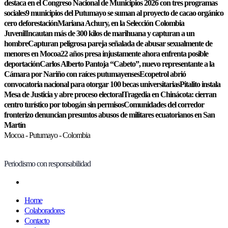
destaca en el Congreso Nacional de Municipios 2026 con tres programas
sociales
9 municipios del Putumayo se suman al proyecto de cacao orgánico
cero deforestación
Mariana Achury, en la Selección Colombia
Juvenil
Incautan más de 300 kilos de marihuana y capturan a un
hombre
Capturan peligrosa pareja señalada de abusar sexualmente de
menores en Mocoa
22 años presa injustamente ahora enfrenta posible
deportación
Carlos Alberto Pantoja “Cabeto”, nuevo representante a la
Cámara por Nariño con raíces putumayenses
Ecopetrol abrió
convocatoria nacional para otorgar 100 becas universitarias
Pitalito instala
Mesa de Justicia y abre proceso electoral
Tragedia en Chinácota: cierran
centro turístico por tobogán sin permisos
Comunidades del corredor
fronterizo denuncian presuntos abusos de militares ecuatorianos en San
Martín
Mocoa - Putumayo - Colombia
Periodismo con responsabilidad
Home
Colaboradores
Contacto