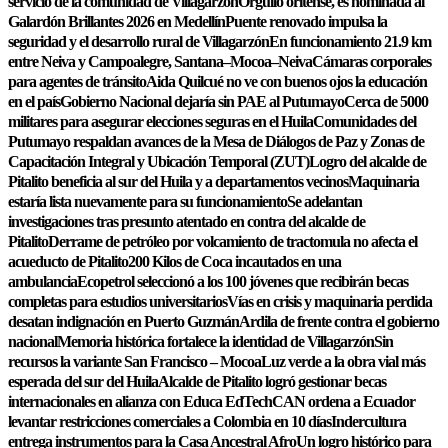
servicio de la comunidad de Villagarzón
Orgullo oritense, es nominada al
Galardón Brillantes 2026 en Medellín
Puente renovado impulsa la
seguridad y el desarrollo rural de Villagarzón
En funcionamiento 21.9 km
entre Neiva y Campoalegre, Santana–Mocoa–Neiva
Cámaras corporales
para agentes de tránsito
Aida Quilcué no ve con buenos ojos la educación
en el país
Gobierno Nacional dejaría sin PAE al Putumayo
Cerca de 5000
militares para asegurar elecciones seguras en el Huila
Comunidades del
Putumayo respaldan avances de la Mesa de Diálogos de Paz y Zonas de
Capacitación Integral y Ubicación Temporal (ZUT)
Logro del alcalde de
Pitalito beneficia al sur del Huila y a departamentos vecinos
Maquinaria
estaría lista nuevamente para su funcionamiento
Se adelantan
investigaciones tras presunto atentado en contra del alcalde de
Pitalito
Derrame de petróleo por volcamiento de tractomula no afecta el
acueducto de Pitalito
200 Kilos de Coca incautados en una
ambulancia
Ecopetrol seleccionó a los 100 jóvenes que recibirán becas
completas para estudios universitarios
Vías en crisis y maquinaria perdida
desatan indignación en Puerto Guzmán
Ardila de frente contra el gobierno
nacional
Memoria histórica fortalece la identidad de Villagarzón
Sin
recursos la variante San Francisco – Mocoa
Luz verde a la obra vial más
esperada del sur del Huila
Alcalde de Pitalito logró gestionar becas
internacionales en alianza con Educa EdTech
CAN ordena a Ecuador
levantar restricciones comerciales a Colombia en 10 días
Indercultura
entrega instrumentos para la Casa Ancestral Afro
Un logro histórico para