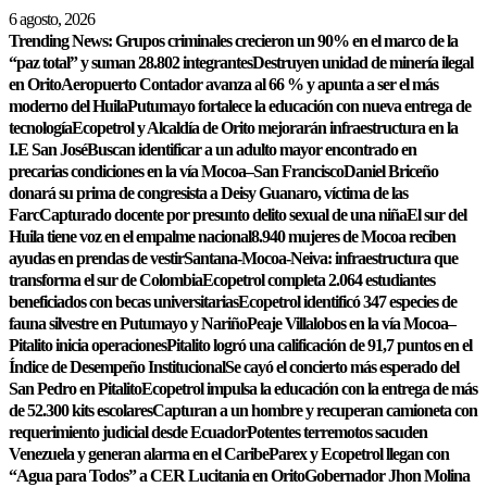
Saltar
6 agosto, 2026
al
Trending News:
Grupos criminales crecieron un 90% en el marco de la
contenido
“paz total” y suman 28.802 integrantes
Destruyen unidad de minería ilegal
en Orito
Aeropuerto Contador avanza al 66 % y apunta a ser el más
moderno del Huila
Putumayo fortalece la educación con nueva entrega de
tecnología
Ecopetrol y Alcaldía de Orito mejorarán infraestructura en la
I.E San José
Buscan identificar a un adulto mayor encontrado en
precarias condiciones en la vía Mocoa–San Francisco
Daniel Briceño
donará su prima de congresista a Deisy Guanaro, víctima de las
Farc
Capturado docente por presunto delito sexual de una niña
El sur del
Huila tiene voz en el empalme nacional
8.940 mujeres de Mocoa reciben
ayudas en prendas de vestir
Santana-Mocoa-Neiva: infraestructura que
transforma el sur de Colombia
Ecopetrol completa 2.064 estudiantes
beneficiados con becas universitarias
Ecopetrol identificó 347 especies de
fauna silvestre en Putumayo y Nariño
Peaje Villalobos en la vía Mocoa–
Pitalito inicia operaciones
Pitalito logró una calificación de 91,7 puntos en el
Índice de Desempeño Institucional
Se cayó el concierto más esperado del
San Pedro en Pitalito
Ecopetrol impulsa la educación con la entrega de más
de 52.300 kits escolares
Capturan a un hombre y recuperan camioneta con
requerimiento judicial desde Ecuador
Potentes terremotos sacuden
Venezuela y generan alarma en el Caribe
Parex y Ecopetrol llegan con
“Agua para Todos” a CER Lucitania en Orito
Gobernador Jhon Molina