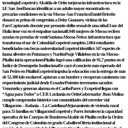
tecnología
Ecopetrol y Alcaldía de Orito mejorarán infraestructura en la
I.E San José
Buscan identificar a un adulto mayor encontrado en
precarias condiciones en la vía Mocoa–San Francisco
Daniel Briceño
donará su prima de congresista a Deisy Guanaro, víctima de las
Farc
Capturado docente por presunto delito sexual de una niña
El sur del
Huila tiene voz en el empalme nacional
8.940 mujeres de Mocoa reciben
ayudas en prendas de vestir
Santana-Mocoa-Neiva: infraestructura que
transforma el sur de Colombia
Ecopetrol completa 2.064 estudiantes
beneficiados con becas universitarias
Ecopetrol identificó 347 especies de
fauna silvestre en Putumayo y Nariño
Peaje Villalobos en la vía Mocoa–
Pitalito inicia operaciones
Pitalito logró una calificación de 91,7 puntos en el
Índice de Desempeño Institucional
Se cayó el concierto más esperado del
San Pedro en Pitalito
Ecopetrol impulsa la educación con la entrega de más
de 52.300 kits escolares
Capturan a un hombre y recuperan camioneta con
requerimiento judicial desde Ecuador
Potentes terremotos sacuden
Venezuela y generan alarma en el Caribe
Parex y Ecopetrol llegan con
“Agua para Todos” a CER Lucitania en Orito
Gobernador Jhon Molina
cumple compromiso histórico con comunidades del corredor vial
Villagarzón – Kofanía – La Castellana
Mejoramiento de vivienda rural
para 55 familias en Villagarzón
Ecopetrol y Parex fortalecen la capacidad
operativa de los Cuerpos de Bomberos
Alcalde de Pitalito recibe la Orden
del Congreso de Colombia en grado Caballero
Oferta institucional al