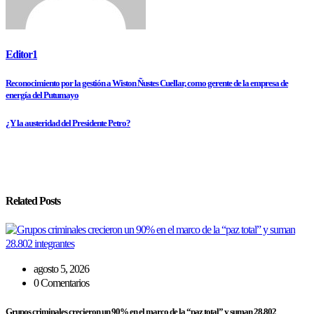
Editor1
Navegación
Reconocimiento por la gestión a Wiston Ñustes Cuellar, como gerente de la empresa de
energía del Putumayo
de
¿Y la austeridad del Presidente Petro?
entradas
Related Posts
agosto 5, 2026
0 Comentarios
Grupos criminales crecieron un 90% en el marco de la “paz total” y suman 28.802