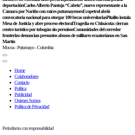
deportación
Carlos Alberto Pantoja “Cabeto”, nuevo representante a la
Cámara por Nariño con raíces putumayenses
Ecopetrol abrió
convocatoria nacional para otorgar 100 becas universitarias
Pitalito instala
Mesa de Justicia y abre proceso electoral
Tragedia en Chinácota: cierran
centro turístico por tobogán sin permisos
Comunidades del corredor
fronterizo denuncian presuntos abusos de militares ecuatorianos en San
Martín
Mocoa - Putumayo - Colombia
Home
Colaboradores
Contacto
Política
Publicidad
Quienes Somos
Política de Privacidad
Periodismo con responsabilidad