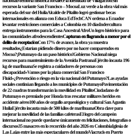
nacional
Memoria histórica fortalece la identidad de Villagarzón
Sin
recursos la variante San Francisco – Mocoa
Luz verde a la obra vial más
esperada del sur del Huila
Alcalde de Pitalito logró gestionar becas
internacionales en alianza con Educa EdTech
CAN ordena a Ecuador
levantar restricciones comerciales a Colombia en 10 días
Indercultura
entrega instrumentos para la Casa Ancestral Afro
Un logro histórico para
las comunidades afrodescendientes
C𝐚𝐩𝐭𝐮𝐫𝐚𝐧 𝐞𝐧 𝐟𝐥𝐚𝐠𝐫𝐚𝐧𝐜𝐢𝐚 𝐚 𝐦𝐞𝐧𝐨𝐫 𝐩𝐨𝐫 𝐞𝐥
𝐝𝐞𝐥𝐢𝐭𝐨 𝐝𝐞 𝐫𝐞𝐜𝐞𝐩𝐭𝐚𝐜𝐢ó𝐧
Con 17% de avance, la obra ya muestra
resultados
¿Estarían pidiendo dinero por no hacer comparendos en
Mocoa?
¡Putumayo da un paso histórico!
Gobierno Nacional niega
recursos para mantenimiento de la Avenida Pastrana
Ejército incauta 196
kg de marihuana
Se registra a cuidadores de personas con
discapacidad
«Vamos por la plaza comercial San Francisco
Fluid»
¿Prevención o riesgo en la vía nacional del Putumayo?
Las ayudas
sociales continúan llegando a los municipios de Putumayo
Pavimentación
de 22 cuadras transformarán la movilidad en Pitalito
Ciudadano de
Putumayo es premiado por Honda tras rescatar militares heridos en
accidente aéreo
100 años de orgullo arqueológico y cultural San Agustín
Huila
Ejército incauta más de 500 kilos de marihuana
Obra clave para
mejorar la movilidad de las familias cafeteras
El logro del campeón
internacional no puede quedarse únicamente en felicitaciones, fotografías o
discursos
35 masacres en lo recorrido del año 2026 en Colombia
Iglesia de
Las Lajas entre las más espectaculares del mundo
Viacrucis en Puerto