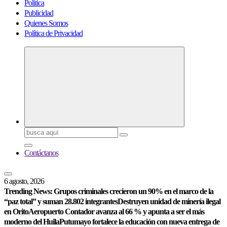
Política
Publicidad
Quienes Somos
Política de Privacidad
Buscar:
Contáctanos
6 agosto, 2026
Trending News:
Grupos criminales crecieron un 90% en el marco de la
“paz total” y suman 28.802 integrantes
Destruyen unidad de minería ilegal
en Orito
Aeropuerto Contador avanza al 66 % y apunta a ser el más
moderno del Huila
Putumayo fortalece la educación con nueva entrega de