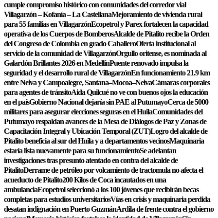
cumple compromiso histórico con comunidades del corredor vial
Villagarzón – Kofanía – La Castellana
Mejoramiento de vivienda rural
para 55 familias en Villagarzón
Ecopetrol y Parex fortalecen la capacidad
operativa de los Cuerpos de Bomberos
Alcalde de Pitalito recibe la Orden
del Congreso de Colombia en grado Caballero
Oferta institucional al
servicio de la comunidad de Villagarzón
Orgullo oritense, es nominada al
Galardón Brillantes 2026 en Medellín
Puente renovado impulsa la
seguridad y el desarrollo rural de Villagarzón
En funcionamiento 21.9 km
entre Neiva y Campoalegre, Santana–Mocoa–Neiva
Cámaras corporales
para agentes de tránsito
Aida Quilcué no ve con buenos ojos la educación
en el país
Gobierno Nacional dejaría sin PAE al Putumayo
Cerca de 5000
militares para asegurar elecciones seguras en el Huila
Comunidades del
Putumayo respaldan avances de la Mesa de Diálogos de Paz y Zonas de
Capacitación Integral y Ubicación Temporal (ZUT)
Logro del alcalde de
Pitalito beneficia al sur del Huila y a departamentos vecinos
Maquinaria
estaría lista nuevamente para su funcionamiento
Se adelantan
investigaciones tras presunto atentado en contra del alcalde de
Pitalito
Derrame de petróleo por volcamiento de tractomula no afecta el
acueducto de Pitalito
200 Kilos de Coca incautados en una
ambulancia
Ecopetrol seleccionó a los 100 jóvenes que recibirán becas
completas para estudios universitarios
Vías en crisis y maquinaria perdida
desatan indignación en Puerto Guzmán
Ardila de frente contra el gobierno