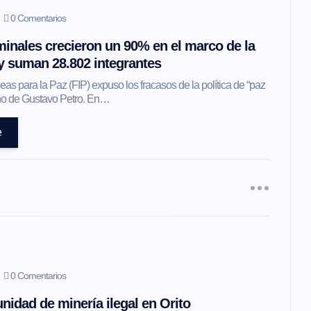
0 Comentarios
inales crecieron un 90% en el marco de la
 y suman 28.802 integrantes
as para la Paz (FIP) expuso los fracasos de la política de “paz
erno de Gustavo Petro. En…
e
0 Comentarios
nidad de minería ilegal en Orito