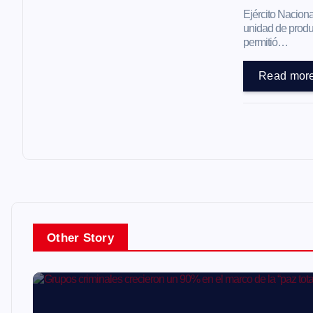
t
Ejército Naciona
unidad de produc
permitió…
r
Read mor
a
d
a
s
Other Story