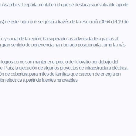
 la Asamblea Departamental en el que se destaca su invaluable aporte
de este logro que se gestó a través de la resolución 0064 del 19 de
y social de la región; ha superado las adversidades gracias al
on gran sentido de pertenencia han logrado posicionarla como la más
 logros como son mantener el precio del kilovatio por debajo del
l País; la ejecución de algunos proyectos de infraestructura eléctrica
ción de cobertura para miles de familias que carecen de energía en
n eléctrica a partir de fuentes renovables.