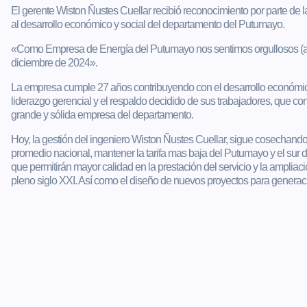
El gerente Wiston Ñustes Cuellar recibió reconocimiento por parte de
al desarrollo económico y social del departamento del Putumayo.
«Como Empresa de Energía del Putumayo nos sentimos orgullosos (as) 
diciembre de 2024».
La empresa cumple 27 años contribuyendo con el desarrollo económico 
liderazgo gerencial y el respaldo decidido de sus trabajadores, que c
grande y sólida empresa del departamento.
Hoy, la gestión del ingeniero Wiston Ñustes Cuellar, sigue cosechando
promedio nacional, mantener la tarifa mas baja del Putumayo y el sur de
que permitirán mayor calidad en la prestación del servicio y la amplia
pleno siglo XXI. Así como el diseño de nuevos proyectos para generació