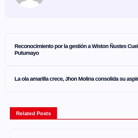
N
Reconocimiento por la gestión a Wiston Ñustes Cuel
Putumayo
a
v
La ola amarilla crece, Jhon Molina consolida su aspi
e
g
Related Posts
a