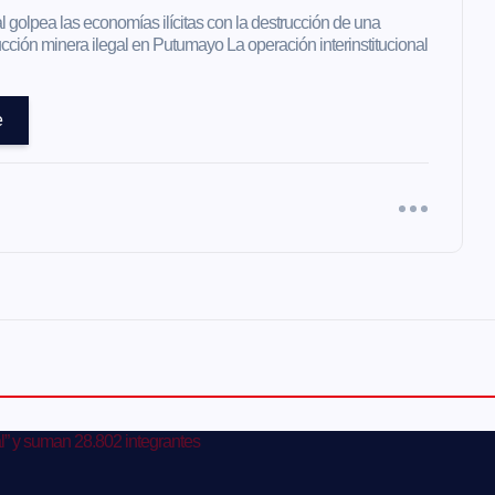
l golpea las economías ilícitas con la destrucción de una
ción minera ilegal en Putumayo La operación interinstitucional
e