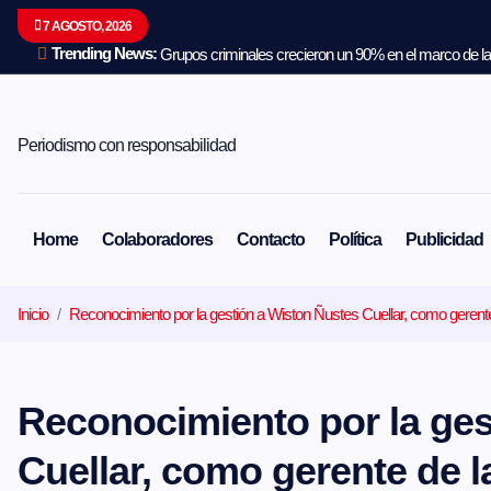
S
7 AGOSTO, 2026
a
l
Trending News:
Grupos criminales crecieron un 90% en el marco de la 
t
a
r
a
Periodismo con responsabilidad
l
c
o
n
Home
Colaboradores
Contacto
Política
Publicidad
t
e
n
Inicio
Reconocimiento por la gestión a Wiston Ñustes Cuellar, como geren
i
d
o
Reconocimiento por la ges
Cuellar, como gerente de l