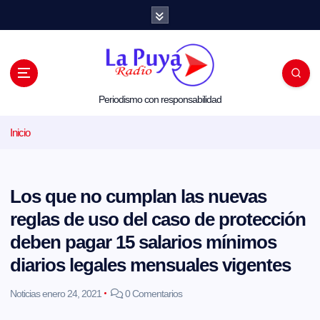
S
a
l
t
a
r
a
l
Periodismo con responsabilidad
c
o
Inicio
n
t
e
n
i
Los que no cumplan las nuevas
d
o
reglas de uso del caso de protección
deben pagar 15 salarios mínimos
diarios legales mensuales vigentes
Noticias
enero 24, 2021
0 Comentarios