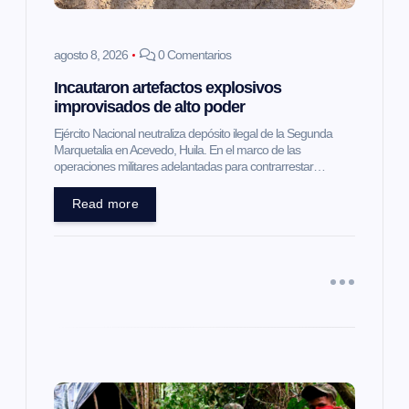
e
n
agosto 8, 2026
0 Comentarios
Incautaron artefactos explosivos
t
improvisados de alto poder
Ejército Nacional neutraliza depósito ilegal de la Segunda
r
Marquetalia en Acevedo, Huila. En el marco de las
operaciones militares adelantadas para contrarrestar…
a
Read more
d
a
s