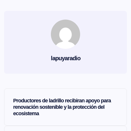
lapuyaradio
N
Productores de ladrillo recibiran apoyo para
a
renovación sostenible y la protección del
ecosistema
v