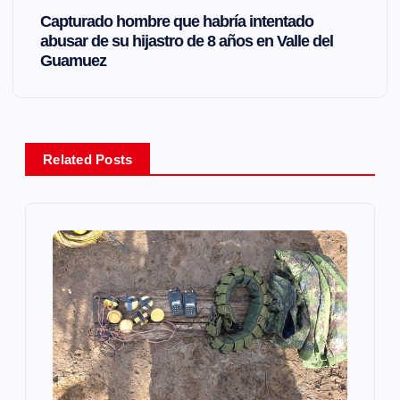
e
Capturado hombre que habría intentado
abusar de su hijastro de 8 años en Valle del
g
Guamuez
a
c
Related Posts
i
ó
n
d
e