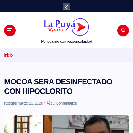
S
a
l
t
a
r
a
l
Periodismo con responsabilidad
c
o
Inicio
n
t
e
n
i
MOCOA SERA DESINFECTADO
d
o
CON HIPOCLORITO
Noticias
marzo 26, 2020
0 Comentarios