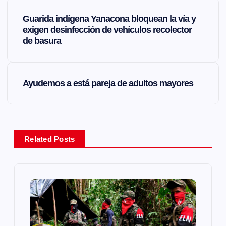
N
Guarida indígena Yanacona bloquean la vía y
a
exigen desinfección de vehículos recolector
de basura
v
e
Ayudemos a está pareja de adultos mayores
g
a
Related Posts
c
i
ó