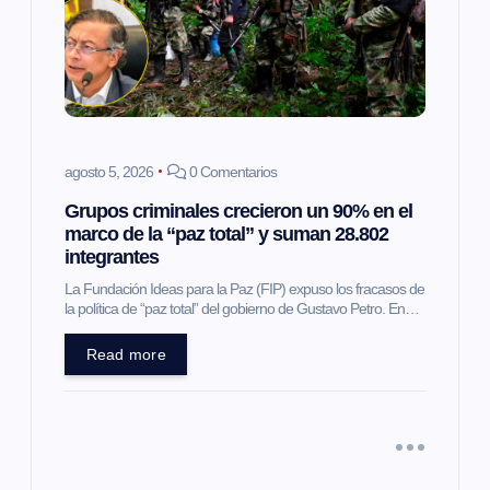
n
d
e
e
agosto 5, 2026
0 Comentarios
Grupos criminales crecieron un 90% en el
n
marco de la “paz total” y suman 28.802
integrantes
t
La Fundación Ideas para la Paz (FIP) expuso los fracasos de
la política de “paz total” del gobierno de Gustavo Petro. En…
r
Read more
a
d