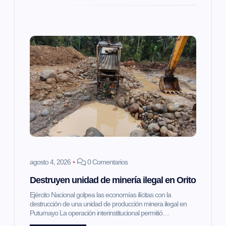
a
s
agosto 4, 2026
0 Comentarios
Destruyen unidad de minería ilegal en Orito
Ejército Nacional golpea las economías ilícitas con la
destrucción de una unidad de producción minera ilegal en
Putumayo La operación interinstitucional permitió…