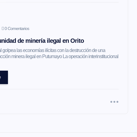
0 Comentarios
nidad de minería ilegal en Orito
l golpea las economías ilícitas con la destrucción de una
ción minera ilegal en Putumayo La operación interinstitucional
e