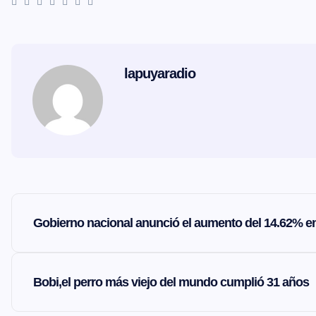
lapuyaradio
N
Gobierno nacional anunció el aumento del 14.62% en e
a
v
Bobi,el perro más viejo del mundo cumplió 31 años