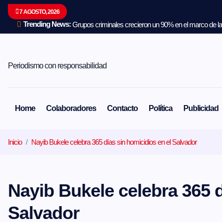
S
7 AGOSTO, 2026
a
l
Trending News:
Grupos criminales crecieron un 90% en el marco de la 
t
a
r
a
Periodismo con responsabilidad
l
c
o
n
Home
Colaboradores
Contacto
Política
Publicidad
t
e
n
Inicio
Nayib Bukele celebra 365 días sin homicidios en el Salvador
i
d
o
Nayib Bukele celebra 365 d
Salvador