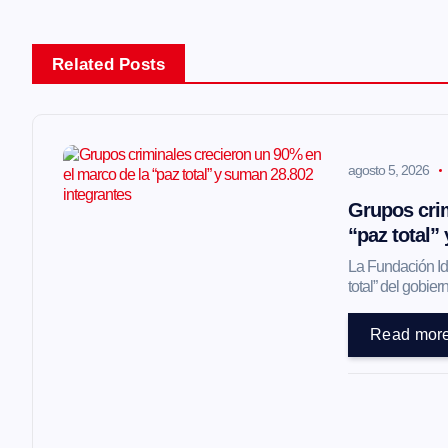
e
g
Related Posts
a
agosto 5, 2026
c
Grupos crim
i
“paz total”
La Fundación Ide
ó
total” del gobi
Read mor
n
d