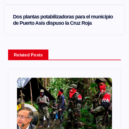
v
e
Dos plantas potabilizadoras para el municipio
de Puerto Asis dispuso la Cruz Roja
g
a
Related Posts
c
i
ó
n
d