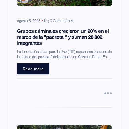
e
e
agosto 5, 2026
0 Comentarios
n
Grupos criminales crecieron un 90% en el
marco de la “paz total” y suman 28.802
t
integrantes
La Fundación Ideas para la Paz (FIP) expuso los fracasos de
r
la política de “paz total” del gobierno de Gustavo Petro. En…
a
Read more
d
a
s