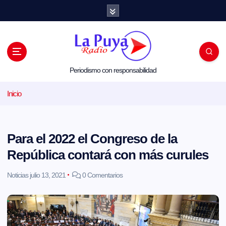
S
a
l
t
a
r
a
l
Periodismo con responsabilidad
c
o
Inicio
n
t
e
n
i
Para el 2022 el Congreso de la
d
o
República contará con más curules
Noticias
julio 13, 2021
0 Comentarios