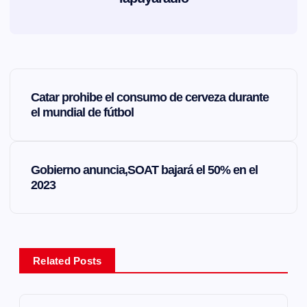
N
Catar prohibe el consumo de cerveza durante
a
el mundial de fútbol
v
Gobierno anuncia,SOAT bajará el 50% en el
e
2023
g
a
Related Posts
c