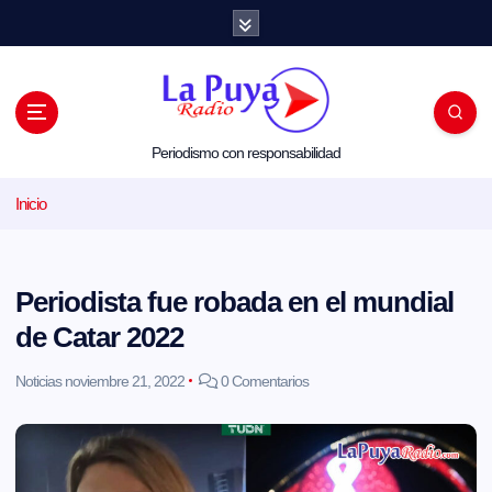
S
a
l
t
a
r
a
l
Periodismo con responsabilidad
c
o
Inicio
n
t
e
n
i
Periodista fue robada en el mundial
d
o
de Catar 2022
Noticias
noviembre 21, 2022
0 Comentarios