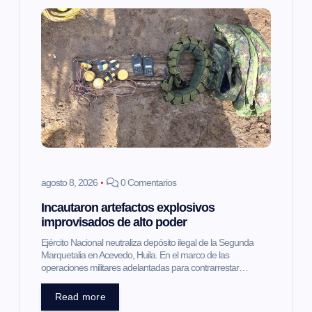
i
ó
n
d
e
e
agosto 8, 2026
0 Comentarios
Incautaron artefactos explosivos
n
improvisados de alto poder
t
Ejército Nacional neutraliza depósito ilegal de la Segunda
Marquetalia en Acevedo, Huila. En el marco de las
operaciones militares adelantadas para contrarrestar…
r
Read more