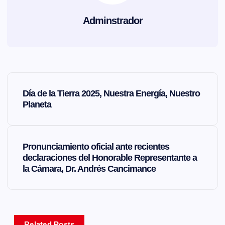
Adminstrador
N
Día de la Tierra 2025, Nuestra Energía, Nuestro
a
Planeta
v
Pronunciamiento oficial ante recientes
e
declaraciones del Honorable Representante a
la Cámara, Dr. Andrés Cancimance
g
a
Related Posts