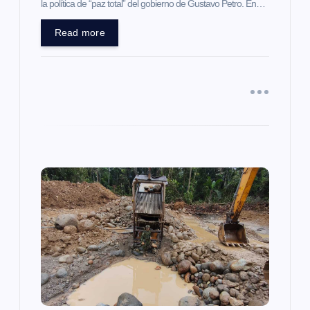
r
la política de “paz total” del gobierno de Gustavo Petro. En…
a
Read more
d
a
s