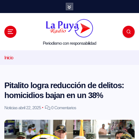
S
a
l
t
a
r
a
l
Periodismo con responsabilidad
c
o
Inicio
n
t
e
n
i
Pitalito logra reducción de delitos:
d
o
homicidios bajan en un 38%
Noticias
abril 22, 2025
0 Comentarios