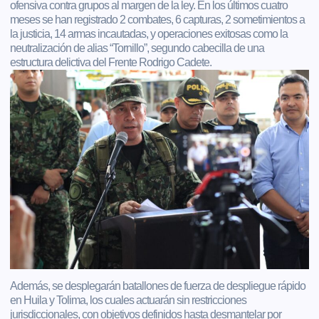
ofensiva contra grupos al margen de la ley. En los últimos cuatro
meses se han registrado 2 combates, 6 capturas, 2 sometimientos a
la justicia, 14 armas incautadas, y operaciones exitosas como la
neutralización de alias “Tornillo”, segundo cabecilla de una
estructura delictiva del Frente Rodrigo Cadete.
Además, se desplegarán batallones de fuerza de despliegue rápido
en Huila y Tolima, los cuales actuarán sin restricciones
jurisdiccionales, con objetivos definidos hasta desmantelar por