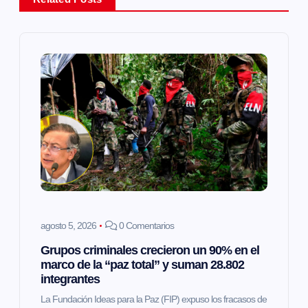
c
i
ó
n
d
e
e
agosto 5, 2026
0 Comentarios
n
Grupos criminales crecieron un 90% en el
marco de la “paz total” y suman 28.802
t
integrantes
La Fundación Ideas para la Paz (FIP) expuso los fracasos de