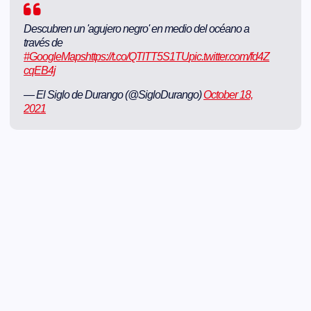
Descubren un 'agujero negro' en medio del océano a
través de
#GoogleMaps
https://t.co/QTlTT5S1TU
pic.twitter.com/fd4Z
cqEB4j
— El Siglo de Durango (@SigloDurango)
October 18,
2021