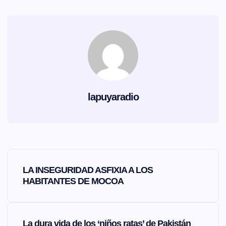
lapuyaradio
N
LA INSEGURIDAD ASFIXIA A LOS
a
HABITANTES DE MOCOA
v
La dura vida de los ‘niños ratas’ de Pakistán