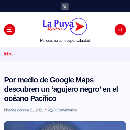
S
a
l
t
a
r
a
l
Periodismo con responsabilidad
c
o
Inicio
n
t
e
n
i
Por medio de Google Maps
d
o
descubren un ‘agujero negro’ en el
océano Pacífico
Noticias
octubre 21, 2021
0 Comentarios