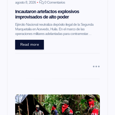
e
agosto 8, 2026
0 Comentarios
Incautaron artefactos explosivos
n
improvisados de alto poder
t
Ejército Nacional neutraliza depósito ilegal de la Segunda
Marquetalia en Acevedo, Huila. En el marco de las
operaciones militares adelantadas para contrarrestar…
r
Read more
a
d
a
s