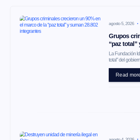
a
agosto 5, 2026
c
Grupos crim
i
“paz total”
La Fundación Ide
ó
total” del gobi
Read mor
n
d
e
e
agosto 4, 2026