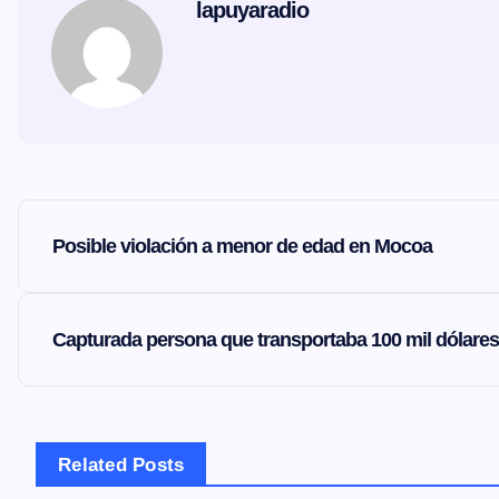
lapuyaradio
N
Posible violación a menor de edad en Mocoa
a
v
Capturada persona que transportaba 100 mil dólares
e
g
Related Posts