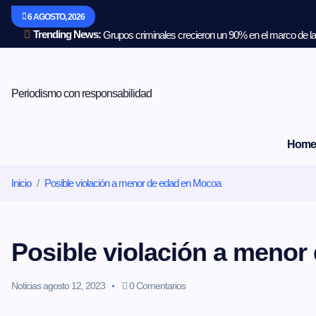
S
6 AGOSTO, 2026
a
l
Trending News:
Grupos criminales crecieron un 90% en el marco de la 
t
a
r
a
Periodismo con responsabilidad
l
c
o
Home
n
t
e
Inicio
Posible violación a menor de edad en Mocoa
n
i
d
o
Posible violación a menor
Noticias
agosto 12, 2023
0 Comentarios