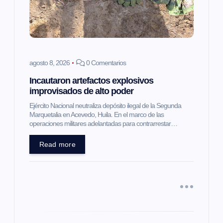
d
e
e
agosto 8, 2026
0 Comentarios
n
Incautaron artefactos explosivos
improvisados de alto poder
t
Ejército Nacional neutraliza depósito ilegal de la Segunda
Marquetalia en Acevedo, Huila. En el marco de las
r
operaciones militares adelantadas para contrarrestar…
a
Read more
d
a
s