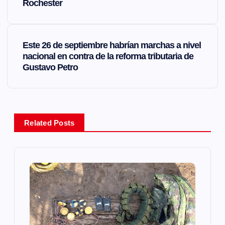
a
Rochester
v
Este 26 de septiembre habrían marchas a nivel
e
nacional en contra de la reforma tributaria de
Gustavo Petro
g
a
Related Posts
c
i
ó
n