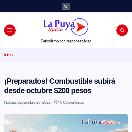
S
a
l
t
a
r
a
l
Periodismo con responsabilidad
c
o
Inicio
n
t
e
n
i
¡Preparados! Combustible subirá
d
o
desde octubre $200 pesos
Noticias
septiembre 20, 2022
0 Comentarios