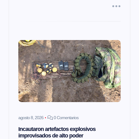
d
a
s
agosto 8, 2026
0 Comentarios
Incautaron artefactos explosivos
improvisados de alto poder