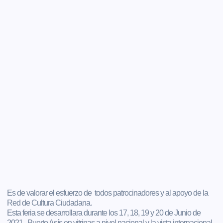
Es de valorar el esfuerzo de todos patrocinadores y al apoyo de la
Red de Cultura Ciudadana.
Esta feria se desarrollara durante los 17, 18, 19 y 20 de Junio de
2021, Puerto Asís en vitrinas a nivel nacional y la vista internacional.