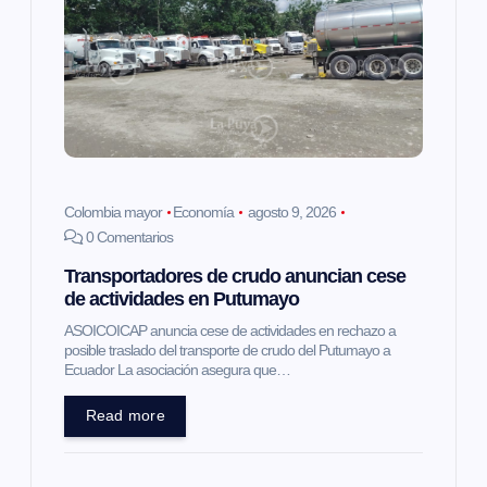
ó
n
d
e
Colombia mayor
Economía
agosto 9, 2026
e
0 Comentarios
Transportadores de crudo anuncian cese
n
de actividades en Putumayo
t
ASOICOICAP anuncia cese de actividades en rechazo a
posible traslado del transporte de crudo del Putumayo a
Ecuador La asociación asegura que…
r
Read more
a