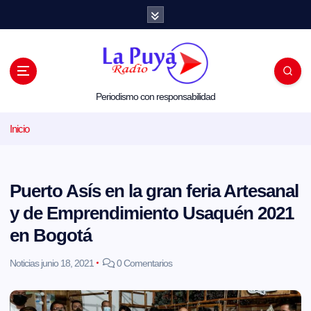
S
a
l
t
a
r
a
l
Periodismo con responsabilidad
c
o
Inicio
n
t
e
n
i
Puerto Asís en la gran feria Artesanal
d
o
y de Emprendimiento Usaquén 2021
en Bogotá
Noticias
junio 18, 2021
0 Comentarios