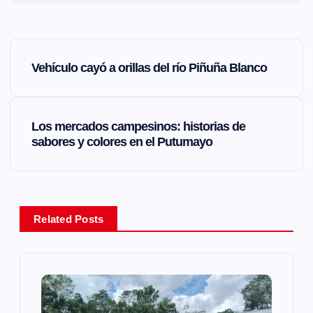
N
Vehículo cayó a orillas del río Piñuña Blanco
a
v
Los mercados campesinos: historias de
sabores y colores en el Putumayo
e
g
a
Related Posts
c
i