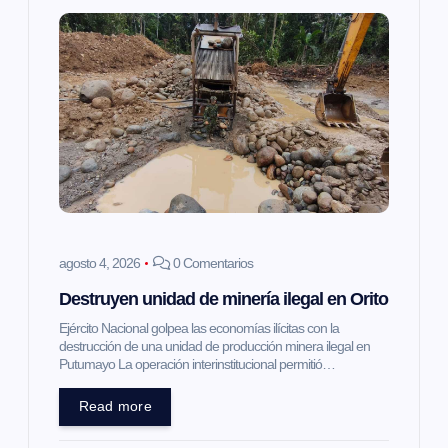
s
agosto 4, 2026
0 Comentarios
Destruyen unidad de minería ilegal en Orito
Ejército Nacional golpea las economías ilícitas con la
destrucción de una unidad de producción minera ilegal en
Putumayo La operación interinstitucional permitió…
Read more