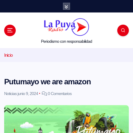
S
a
l
t
a
r
a
l
Periodismo con responsabilidad
c
o
Inicio
n
t
e
n
i
Putumayo we are amazon
d
o
Noticias
junio 9, 2024
0 Comentarios