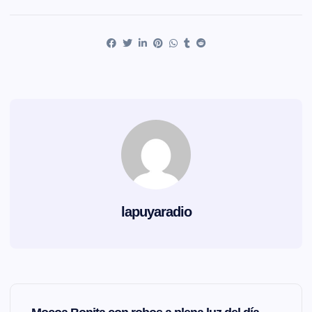
lapuyaradio
N