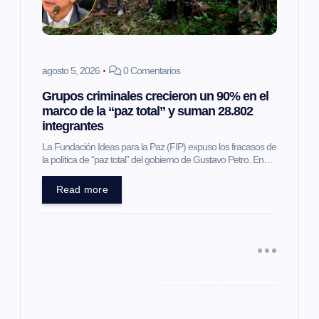
d
e
agosto 5, 2026
0 Comentarios
e
Grupos criminales crecieron un 90% en el
marco de la “paz total” y suman 28.802
n
integrantes
t
La Fundación Ideas para la Paz (FIP) expuso los fracasos de
la política de “paz total” del gobierno de Gustavo Petro. En…
r
Read more
a
d
a