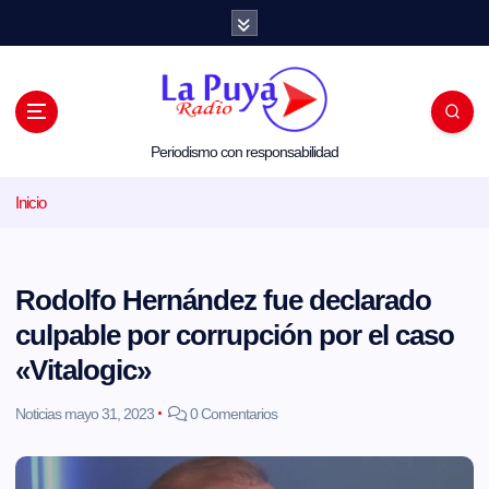
S
a
l
t
a
r
a
l
Periodismo con responsabilidad
c
o
Inicio
n
t
e
n
i
Rodolfo Hernández fue declarado
d
o
culpable por corrupción por el caso
«Vitalogic»
Noticias
mayo 31, 2023
0 Comentarios