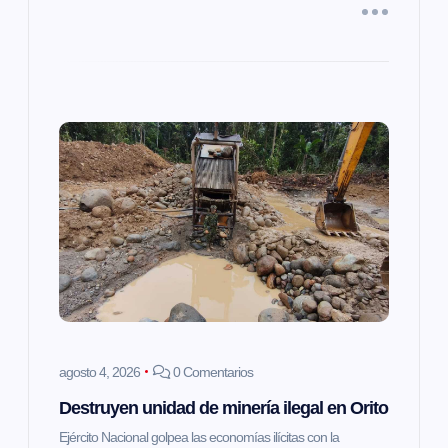
d
a
s
agosto 4, 2026
0 Comentarios
Destruyen unidad de minería ilegal en Orito
Ejército Nacional golpea las economías ilícitas con la