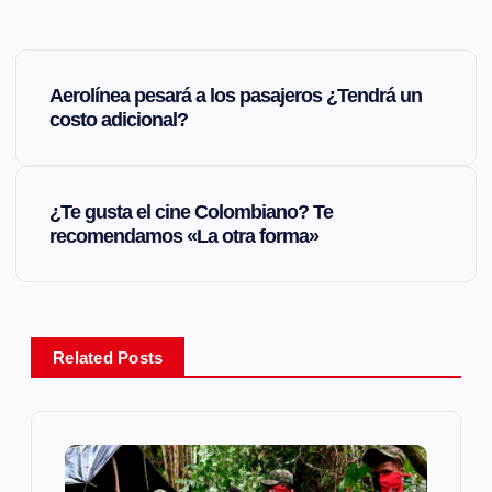
N
Aerolínea pesará a los pasajeros ¿Tendrá un
a
costo adicional?
v
¿Te gusta el cine Colombiano? Te
e
recomendamos «La otra forma»
g
a
Related Posts
c
i