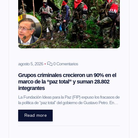
ó
n
d
e
e
agosto 5, 2026
0 Comentarios
Grupos criminales crecieron un 90% en el
n
marco de la “paz total” y suman 28.802
integrantes
t
La Fundación Ideas para la Paz (FIP) expuso los fracasos de
la política de “paz total” del gobierno de Gustavo Petro. En…
r
Read more
a