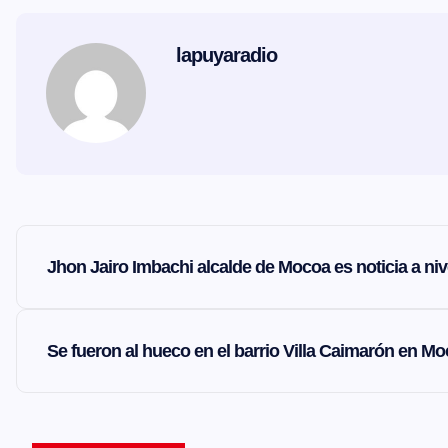
lapuyaradio
N
Jhon Jairo Imbachi alcalde de Mocoa es noticia a niv
a
v
Se fueron al hueco en el barrio Villa Caimarón en M
e