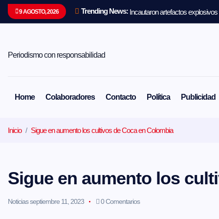
S
Trending News:
Incautaron artefactos explosivos
9 AGOSTO, 2026
a
l
t
a
r
Periodismo con responsabilidad
a
l
c
o
Home
Colaboradores
Contacto
Política
Publicidad
n
t
e
Inicio
Sigue en aumento los cultivos de Coca en Colombia
n
i
d
o
Sigue en aumento los cult
Noticias
septiembre 11, 2023
0 Comentarios