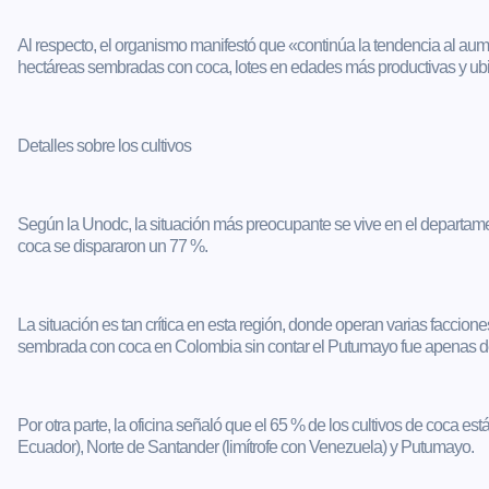
Al respecto, el organismo manifestó que «continúa la tendencia al a
hectáreas sembradas con coca, lotes en edades más productivas y ub
Detalles sobre los cultivos
Según la Unodc, la situación más preocupante se vive en el departame
coca se dispararon un 77 %.
La situación es tan crítica en esta región, donde operan varias faccio
sembrada con coca en Colombia sin contar el Putumayo fue apenas d
Por otra parte, la oficina señaló que el 65 % de los cultivos de coca e
Ecuador), Norte de Santander (limítrofe con Venezuela) y Putumayo.