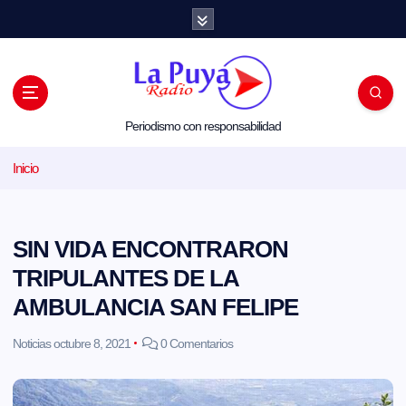
S
a
l
t
a
r
a
l
Periodismo con responsabilidad
c
o
Inicio
n
t
e
n
i
SIN VIDA ENCONTRARON
d
o
TRIPULANTES DE LA
AMBULANCIA SAN FELIPE
Noticias
octubre 8, 2021
0 Comentarios