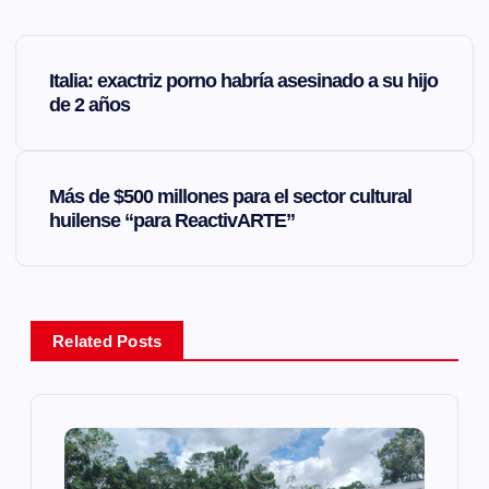
N
Italia: exactriz porno habría asesinado a su hijo
a
de 2 años
v
Más de $500 millones para el sector cultural
e
huilense “para ReactivARTE”
g
a
Related Posts
c
i
ó