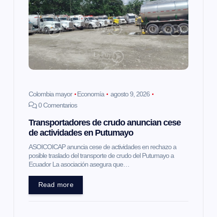
n
d
e
e
Colombia mayor
Economía
agosto 9, 2026
0 Comentarios
n
Transportadores de crudo anuncian cese
de actividades en Putumayo
t
ASOICOICAP anuncia cese de actividades en rechazo a
posible traslado del transporte de crudo del Putumayo a
r
Ecuador La asociación asegura que…
a
Read more
d