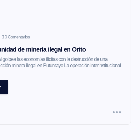
0 Comentarios
nidad de minería ilegal en Orito
l golpea las economías ilícitas con la destrucción de una
ción minera ilegal en Putumayo La operación interinstitucional
e