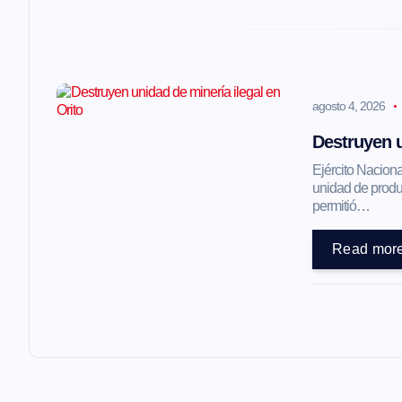
e
e
agosto 4, 2026
n
Destruyen u
Ejército Naciona
t
unidad de produc
permitió…
r
Read mor
a
d
a