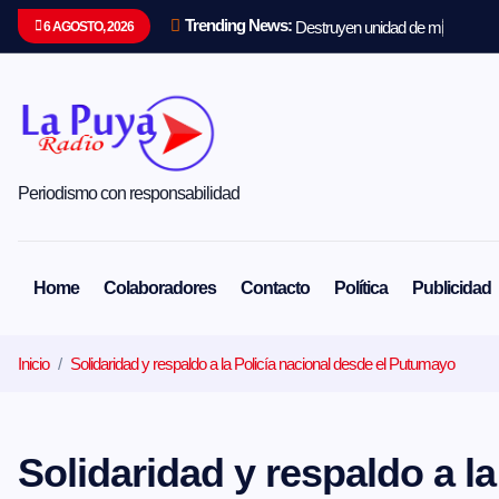
S
Trending News:
D
e
s
t
r
u
y
e
n
u
n
i
d
a
d
d
e
m
i
n
e
r
í
a
i
l
e
6 AGOSTO, 2026
a
l
t
a
r
a
l
c
Periodismo con responsabilidad
o
n
t
e
Home
Colaboradores
Contacto
Política
Publicidad
n
i
d
Inicio
Solidaridad y respaldo a la Policía nacional desde el Putumayo
o
Solidaridad y respaldo a la