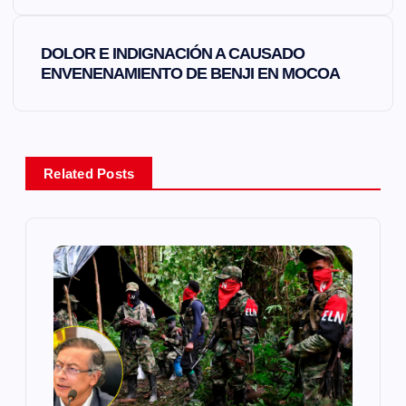
e
DOLOR E INDIGNACIÓN A CAUSADO
g
ENVENENAMIENTO DE BENJI EN MOCOA
a
c
Related Posts
i
ó
n
d
e