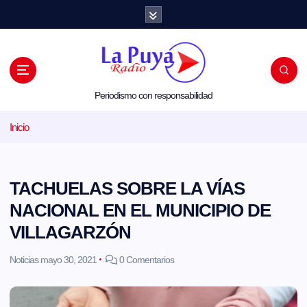
S
a
l
t
a
r
a
l
Periodismo con responsabilidad
c
o
Inicio
n
t
e
n
i
TACHUELAS SOBRE LA VÍAS
d
o
NACIONAL EN EL MUNICIPIO DE
VILLAGARZÓN
Noticias
mayo 30, 2021
0 Comentarios