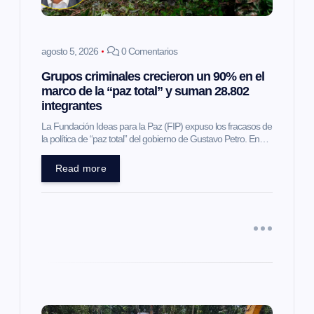
e
n
agosto 5, 2026
0 Comentarios
Grupos criminales crecieron un 90% en el
t
marco de la “paz total” y suman 28.802
integrantes
r
La Fundación Ideas para la Paz (FIP) expuso los fracasos de
la política de “paz total” del gobierno de Gustavo Petro. En…
a
Read more
d
a
s