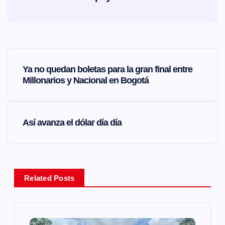
N
Ya no quedan boletas para la gran final entre
a
Millonarios y Nacional en Bogotá
v
Así avanza el dólar día día
e
g
a
Related Posts
c