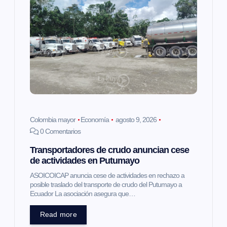
i
ó
n
d
e
Colombia mayor
Economía
agosto 9, 2026
e
0 Comentarios
Transportadores de crudo anuncian cese
n
de actividades en Putumayo
t
ASOICOICAP anuncia cese de actividades en rechazo a
posible traslado del transporte de crudo del Putumayo a
Ecuador La asociación asegura que…
r
Read more