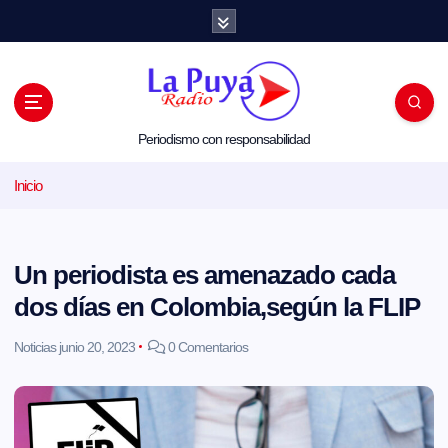
S
a
l
t
a
r
a
l
Periodismo con responsabilidad
c
o
Inicio
n
t
e
n
i
Un periodista es amenazado cada
d
o
dos días en Colombia,según la FLIP
Noticias
junio 20, 2023
0 Comentarios