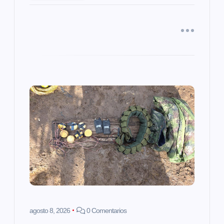
a
d
a
s
agosto 8, 2026
0 Comentarios