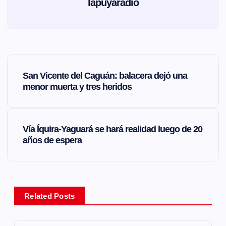
lapuyaradio
N
San Vicente del Caguán: balacera dejó una
a
menor muerta y tres heridos
v
Vía Íquira-Yaguará se hará realidad luego de 20
e
años de espera
g
a
Related Posts
c