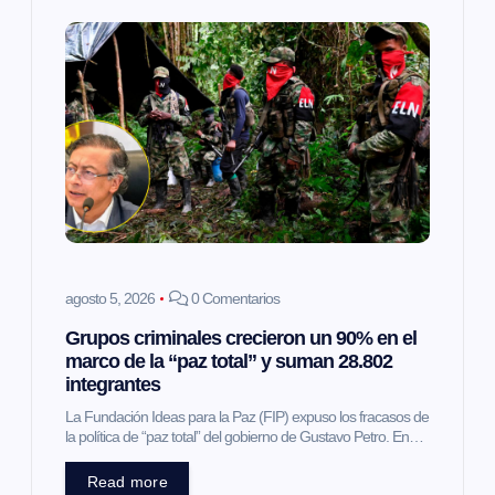
i
ó
n
d
e
e
agosto 5, 2026
0 Comentarios
Grupos criminales crecieron un 90% en el
n
marco de la “paz total” y suman 28.802
integrantes
t
La Fundación Ideas para la Paz (FIP) expuso los fracasos de
la política de “paz total” del gobierno de Gustavo Petro. En…
r
Read more