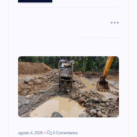
a
d
a
s
agosto 4, 2026
0 Comentarios