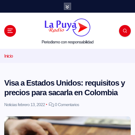
S
a
l
t
a
r
a
l
Periodismo con responsabilidad
c
o
Inicio
n
t
e
n
i
Visa a Estados Unidos: requisitos y
d
o
precios para sacarla en Colombia
Noticias
febrero 13, 2022
0 Comentarios