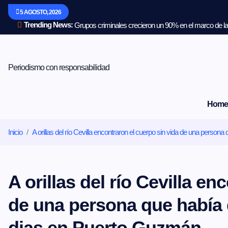
S
5 AGOSTO, 2026
a
l
Trending News:
Grupos criminales crecieron un 90% en el marco de la 
t
a
r
a
Periodismo con responsabilidad
l
c
o
Home
n
t
e
Inicio
A orillas del río Cevilla encontraron el cuerpo sin vida de una pers
n
i
d
o
A orillas del río Cevilla en
de una persona que había
dias en Puerto Guzmán