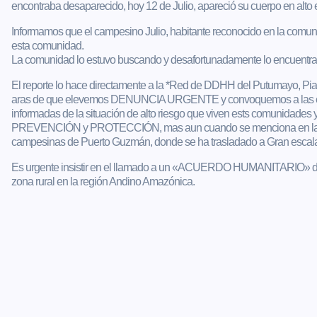
encontraba desaparecido, hoy 12 de Julio, apareció su cuerpo en alto es
Informamos que el campesino Julio, habitante reconocido en la comunid
esta comunidad.
La comunidad lo estuvo buscando y desafortunadamente lo encuentrar
El reporte lo hace directamente a la *Red de DDHH del Putumayo, Pi
aras de que elevemos DENUNCIA URGENTE y convoquemos a las ent
informadas de la situación de alto riesgo que viven ests comunidades
PREVENCIÓN y PROTECCIÓN, mas aun cuando se menciona en las Aler
campesinas de Puerto Guzmán, donde se ha trasladado a Gran escala
Es urgente insistir en el llamado a un «ACUERDO HUMANITARIO» donde 
zona rural en la región Andino Amazónica.