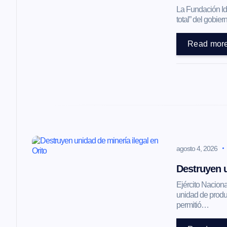
ó
La Fundación Ide
total” del gobi
n
Read mor
d
e
e
agosto 4, 2026
n
Destruyen u
t
Ejército Naciona
unidad de produc
permitió…
r