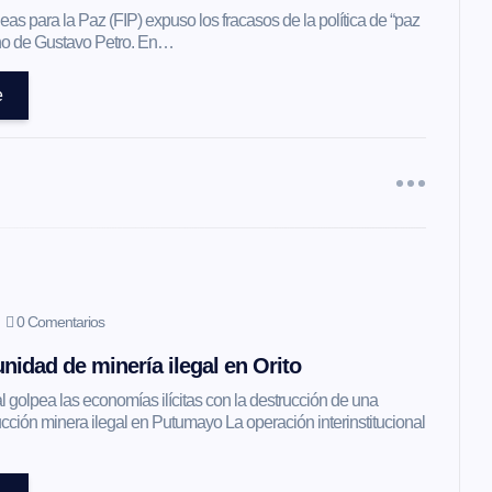
as para la Paz (FIP) expuso los fracasos de la política de “paz
erno de Gustavo Petro. En…
e
0 Comentarios
nidad de minería ilegal en Orito
l golpea las economías ilícitas con la destrucción de una
ción minera ilegal en Putumayo La operación interinstitucional