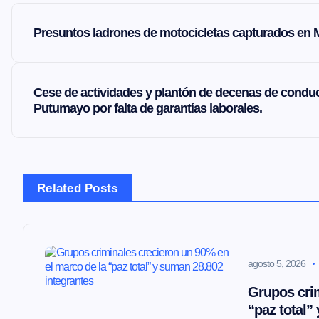
N
Presuntos ladrones de motocicletas capturados en M
a
v
Cese de actividades y plantón de decenas de conduc
Putumayo por falta de garantías laborales.
e
g
Related Posts
a
c
agosto 5, 2026
i
Grupos crim
“paz total”