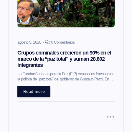
d
e
e
agosto 5, 2026
0 Comentarios
Grupos criminales crecieron un 90% en el
n
marco de la “paz total” y suman 28.802
integrantes
t
La Fundación Ideas para la Paz (FIP) expuso los fracasos de
la política de “paz total” del gobierno de Gustavo Petro. En…
r
Read more
a
d
a