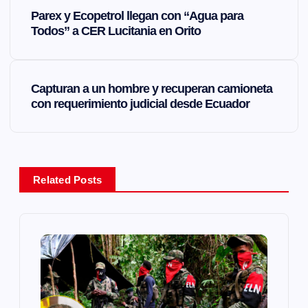
N
Parex y Ecopetrol llegan con “Agua para
a
Todos” a CER Lucitania en Orito
v
Capturan a un hombre y recuperan camioneta
e
con requerimiento judicial desde Ecuador
g
a
Related Posts
c
i
ó
n