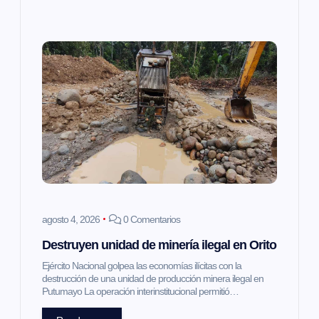
s
agosto 4, 2026
0 Comentarios
Destruyen unidad de minería ilegal en Orito
Ejército Nacional golpea las economías ilícitas con la
destrucción de una unidad de producción minera ilegal en
Putumayo La operación interinstitucional permitió…