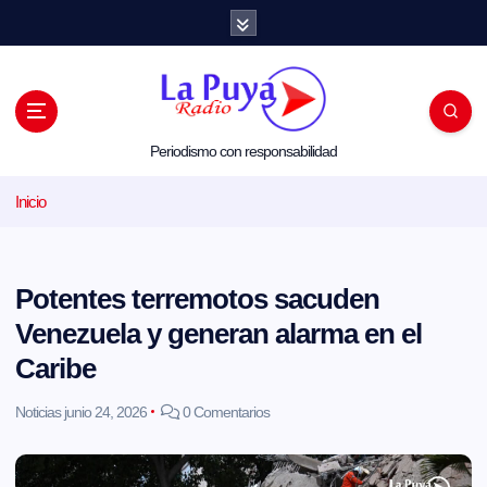
S
a
l
t
a
r
a
l
Periodismo con responsabilidad
c
o
Inicio
n
t
e
n
i
Potentes terremotos sacuden
d
o
Venezuela y generan alarma en el
Caribe
Noticias
junio 24, 2026
0 Comentarios