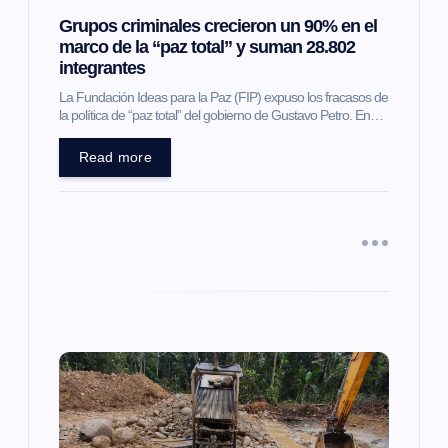
n
Grupos criminales crecieron un 90% en el
marco de la “paz total” y suman 28.802
t
integrantes
La Fundación Ideas para la Paz (FIP) expuso los fracasos de
r
la política de “paz total” del gobierno de Gustavo Petro. En…
a
Read more
d
a
s