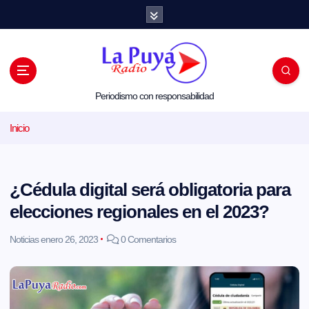
S
a
l
t
a
r
a
l
Periodismo con responsabilidad
c
o
Inicio
n
t
e
n
i
¿Cédula digital será obligatoria para
d
o
elecciones regionales en el 2023?
Noticias
enero 26, 2023
0 Comentarios