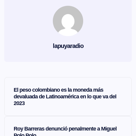
lapuyaradio
N
El peso colombiano es la moneda más
a
devaluada de Latinoamérica en lo que va del
2023
v
e
Roy Barreras denunció penalmente a Miguel
Polo Polo