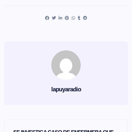
lapuyaradio
N