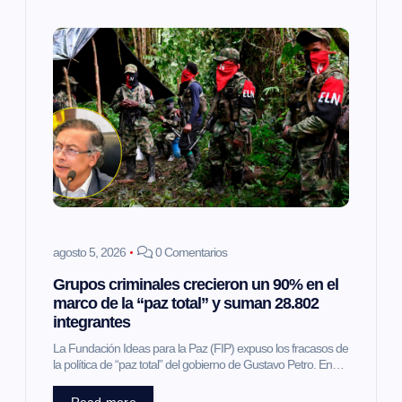
s
agosto 5, 2026
0 Comentarios
Grupos criminales crecieron un 90% en el
marco de la “paz total” y suman 28.802
integrantes
La Fundación Ideas para la Paz (FIP) expuso los fracasos de
la política de “paz total” del gobierno de Gustavo Petro. En…