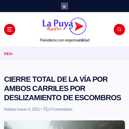
S
a
l
t
a
r
a
l
Periodismo con responsabilidad
c
o
Inicio
n
t
e
n
i
CIERRE TOTAL DE LA VÍA POR
d
o
AMBOS CARRILES POR
DESLIZAMIENTO DE ESCOMBROS
Noticias
marzo 4, 2021
0 Comentarios