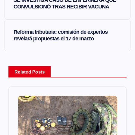
SE INVESTIGA CASO DE ENFERMERA QUE
a
CONVULSIONÓ TRAS RECIBIR VACUNA
v
Reforma tributaria: comisión de expertos
e
revelará propuestas el 17 de marzo
g
a
Related Posts
c
i
ó
n