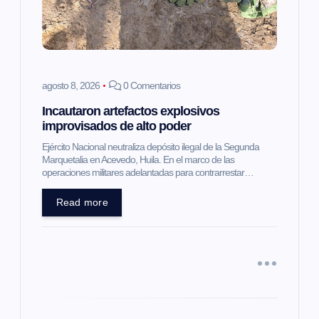
d
e
e
agosto 8, 2026
0 Comentarios
Incautaron artefactos explosivos
n
improvisados de alto poder
t
Ejército Nacional neutraliza depósito ilegal de la Segunda
Marquetalia en Acevedo, Huila. En el marco de las
operaciones militares adelantadas para contrarrestar…
r
Read more
a
d
a