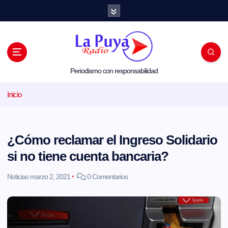
S
a
l
t
a
r
a
l
Periodismo con responsabilidad
c
o
Inicio
n
t
e
n
i
¿Cómo reclamar el Ingreso Solidario
d
o
si no tiene cuenta bancaria?
Noticias
marzo 2, 2021
0 Comentarios