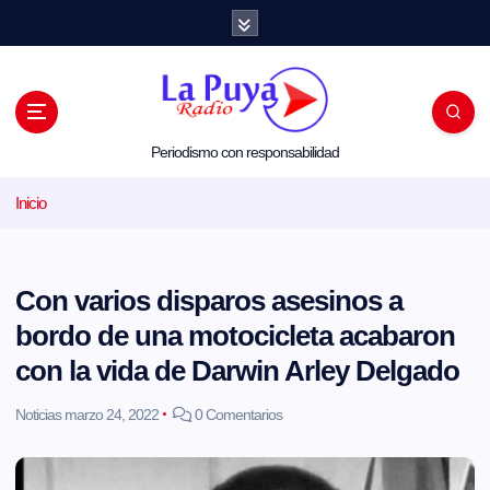
S
a
l
t
a
r
a
l
Periodismo con responsabilidad
c
o
Inicio
n
t
e
n
i
Con varios disparos asesinos a
d
o
bordo de una motocicleta acabaron
con la vida de Darwin Arley Delgado
Noticias
marzo 24, 2022
0 Comentarios