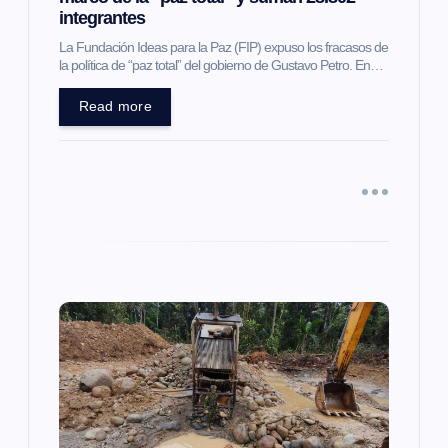
t
integrantes
La Fundación Ideas para la Paz (FIP) expuso los fracasos de
r
la política de “paz total” del gobierno de Gustavo Petro. En…
a
Read more
d
a
s