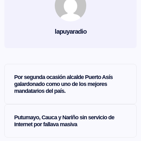
lapuyaradio
N
Por segunda ocasión alcalde Puerto Asís
a
galardonado como uno de los mejores
mandatarios del país.
v
e
Putumayo, Cauca y Nariño sin servicio de
Internet por fallava masiva
g