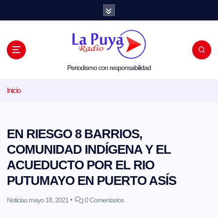
S
a
l
t
a
r
a
l
Periodismo con responsabilidad
c
o
Inicio
n
t
e
n
i
EN RIESGO 8 BARRIOS,
d
o
COMUNIDAD INDÍGENA Y EL
ACUEDUCTO POR EL RIO
PUTUMAYO EN PUERTO ASÍS
Noticias
mayo 18, 2021
0 Comentarios