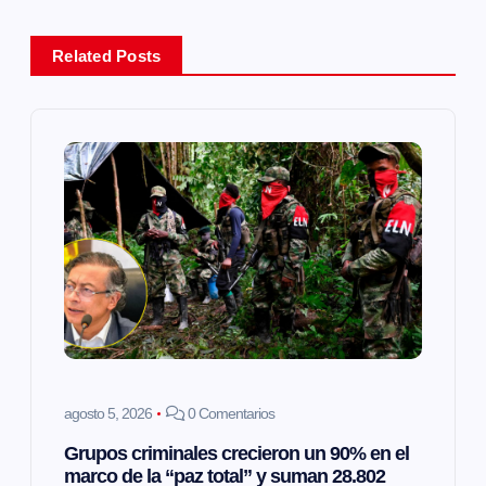
a
Related Posts
c
i
ó
n
d
e
e
agosto 5, 2026
0 Comentarios
Grupos criminales crecieron un 90% en el
n
marco de la “paz total” y suman 28.802