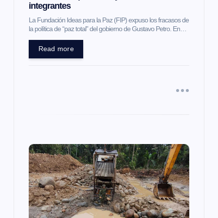
integrantes
t
La Fundación Ideas para la Paz (FIP) expuso los fracasos de
la política de “paz total” del gobierno de Gustavo Petro. En…
r
Read more
a
d
a
s