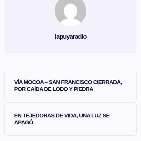
lapuyaradio
N
VÍA MOCOA – SAN FRANCISCO CIERRADA,
a
POR CAÍDA DE LODO Y PIEDRA
v
EN TEJEDORAS DE VIDA, UNA LUZ SE
e
APAGÓ
g