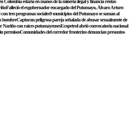
n Colombia estaría en manos de la minería ilegal y financia rentas
riño
Falleció el exgobernador encargado del Putumayo, Álvaro Arturo
 con tres programas sociales
9 municipios del Putumayo se suman al
un hombre
Capturan peligrosa pareja señalada de abusar sexualmente de
or Nariño con raíces putumayenses
Ecopetrol abrió convocatoria nacional
sin permisos
Comunidades del corredor fronterizo denuncian presuntos