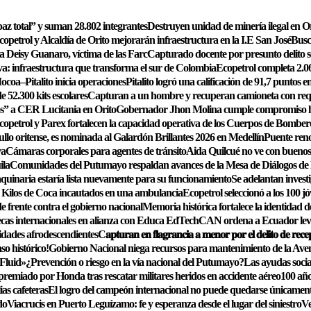
az total” y suman 28.802 integrantes
Destruyen unidad de minería ilegal en O
copetrol y Alcaldía de Orito mejorarán infraestructura en la I.E San José
Busc
a Deisy Guanaro, víctima de las Farc
Capturado docente por presunto delito s
: infraestructura que transforma el sur de Colombia
Ecopetrol completa 2.06
Mocoa–Pitalito inicia operaciones
Pitalito logró una calificación de 91,7 puntos 
 52.300 kits escolares
Capturan a un hombre y recuperan camioneta con requ
s” a CER Lucitania en Orito
Gobernador Jhon Molina cumple compromiso hist
copetrol y Parex fortalecen la capacidad operativa de los Cuerpos de Bomber
llo oritense, es nominada al Galardón Brillantes 2026 en Medellín
Puente reno
va
Cámaras corporales para agentes de tránsito
Aida Quilcué no ve con buenos o
ila
Comunidades del Putumayo respaldan avances de la Mesa de Diálogos de 
uinaria estaría lista nuevamente para su funcionamiento
Se adelantan investi
 Kilos de Coca incautados en una ambulancia
Ecopetrol seleccionó a los 100 j
e frente contra el gobierno nacional
Memoria histórica fortalece la identidad d
 becas internacionales en alianza con Educa EdTech
CAN ordena a Ecuador levan
idades afrodescendientes
C𝐚𝐩𝐭𝐮𝐫𝐚𝐧 𝐞𝐧 𝐟𝐥𝐚𝐠𝐫𝐚𝐧𝐜𝐢𝐚 𝐚 𝐦𝐞𝐧𝐨𝐫 𝐩𝐨𝐫 𝐞𝐥 𝐝𝐞𝐥𝐢𝐭𝐨 𝐝𝐞 𝐫𝐞𝐜𝐞
o histórico!
Gobierno Nacional niega recursos para mantenimiento de la Ave
 Fluid»
¿Prevención o riesgo en la vía nacional del Putumayo?
Las ayudas socia
emiado por Honda tras rescatar militares heridos en accidente aéreo
100 año
ias cafeteras
El logro del campeón internacional no puede quedarse únicamente e
do
Viacrucis en Puerto Leguízamo: fe y esperanza desde el lugar del siniestro
Ve