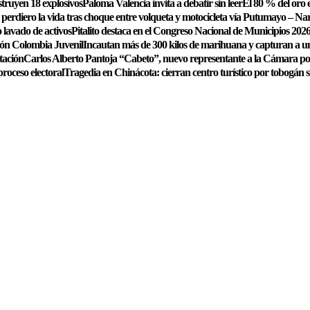
struyen 18 explosivos
Paloma Valencia invita a debatir sin leer
El 80 % del oro e
perdiero la vida tras choque entre volqueta y motocicleta vía Putumayo – Na
 lavado de activos
Pitalito destaca en el Congreso Nacional de Municipios 2026
ión Colombia Juvenil
Incautan más de 300 kilos de marihuana y capturan a 
tación
Carlos Alberto Pantoja “Cabeto”, nuevo representante a la Cámara p
proceso electoral
Tragedia en Chinácota: cierran centro turístico por tobogán 