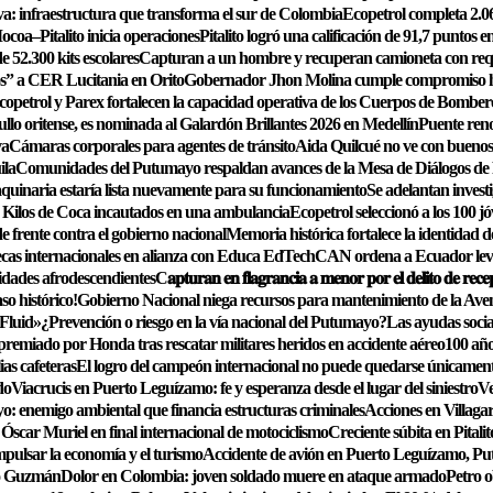
: infraestructura que transforma el sur de Colombia
Ecopetrol completa 2.06
Mocoa–Pitalito inicia operaciones
Pitalito logró una calificación de 91,7 puntos 
 52.300 kits escolares
Capturan a un hombre y recuperan camioneta con requ
s” a CER Lucitania en Orito
Gobernador Jhon Molina cumple compromiso hist
copetrol y Parex fortalecen la capacidad operativa de los Cuerpos de Bomber
llo oritense, es nominada al Galardón Brillantes 2026 en Medellín
Puente reno
va
Cámaras corporales para agentes de tránsito
Aida Quilcué no ve con buenos o
ila
Comunidades del Putumayo respaldan avances de la Mesa de Diálogos de 
uinaria estaría lista nuevamente para su funcionamiento
Se adelantan investi
 Kilos de Coca incautados en una ambulancia
Ecopetrol seleccionó a los 100 j
e frente contra el gobierno nacional
Memoria histórica fortalece la identidad d
 becas internacionales en alianza con Educa EdTech
CAN ordena a Ecuador levan
idades afrodescendientes
C𝐚𝐩𝐭𝐮𝐫𝐚𝐧 𝐞𝐧 𝐟𝐥𝐚𝐠𝐫𝐚𝐧𝐜𝐢𝐚 𝐚 𝐦𝐞𝐧𝐨𝐫 𝐩𝐨𝐫 𝐞𝐥 𝐝𝐞𝐥𝐢𝐭𝐨 𝐝𝐞 𝐫𝐞𝐜𝐞
o histórico!
Gobierno Nacional niega recursos para mantenimiento de la Ave
 Fluid»
¿Prevención o riesgo en la vía nacional del Putumayo?
Las ayudas socia
emiado por Honda tras rescatar militares heridos en accidente aéreo
100 año
ias cafeteras
El logro del campeón internacional no puede quedarse únicamente e
do
Viacrucis en Puerto Leguízamo: fe y esperanza desde el lugar del siniestro
Ve
o: enemigo ambiental que financia estructuras criminales
Acciones en Villagar
Óscar Muriel en final internacional de motociclismo
Creciente súbita en Pitalit
pulsar la economía y el turismo
Accidente de avión en Puerto Leguízamo, Pu
to Guzmán
Dolor en Colombia: joven soldado muere en ataque armado
Petro o