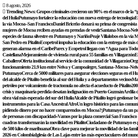
Saltar
8 agosto, 2026
al
Trending News:
Grupos criminales crecieron un 90% en el marco de la “p
contenido
del Huila
Putumayo fortalece la educación con nueva entrega de tecnología
E
la vía Mocoa–San Francisco
Daniel Briceño donará su prima de congresista 
mujeres de Mocoa reciben ayudas en prendas de vestir
Santana-Mocoa-Neiva
especies de fauna silvestre en Putumayo y Nariño
Peaje Villalobos en la vía 
San Pedro en Pitalito
Ecopetrol impulsa la educación con la entrega de más de
generan alarma en el Caribe
Parex y Ecopetrol llegan con “Agua para Todo
Castellana
Mejoramiento de vivienda rural para 55 familias en Villagarzón
E
Caballero
Oferta institucional al servicio de la comunidad de Villagarzón
Orgu
funcionamiento 21.9 km entre Neiva y Campoalegre, Santana–Mocoa–Nei
Putumayo
Cerca de 5000 militares para asegurar elecciones seguras en el Hu
del alcalde de Pitalito beneficia al sur del Huila y a departamentos vecinos
Maq
petróleo por volcamiento de tractomula no afecta el acueducto de Pitalito
200
crisis y maquinaria perdida desatan indignación en Puerto Guzmán
Ardila d
obra vial más esperada del sur del Huila
Alcalde de Pitalito logró gestionar
instrumentos para la Casa Ancestral Afro
Un logro histórico para las comun
pidiendo dinero por no hacer comparendos en Mocoa?
¡Putumayo da un pas
de personas con discapacidad
«Vamos por la plaza comercial San Francisco
cuadras transformarán la movilidad en Pitalito
Ciudadano de Putumayo es pr
de 500 kilos de marihuana
Obra clave para mejorar la movilidad de las famil
2026 en Colombia
Iglesia de Las Lajas entre las más espectaculares del mun