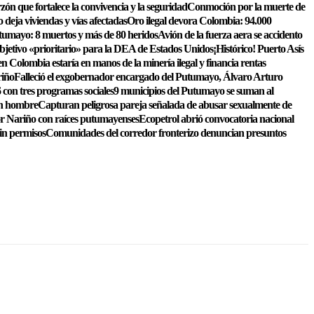
zón que fortalece la convivencia y la seguridad
Conmoción por la muerte de
o deja viviendas y vías afectadas
Oro ilegal devora Colombia: 94.000
tumayo: 8 muertos y más de 80 heridos
Avión de la fuerza aera se accidento
bjetivo «prioritario» para la DEA de Estados Unidos
¡Histórico! Puerto Asís
n Colombia estaría en manos de la minería ilegal y financia rentas
riño
Falleció el exgobernador encargado del Putumayo, Álvaro Arturo
 con tres programas sociales
9 municipios del Putumayo se suman al
un hombre
Capturan peligrosa pareja señalada de abusar sexualmente de
or Nariño con raíces putumayenses
Ecopetrol abrió convocatoria nacional
sin permisos
Comunidades del corredor fronterizo denuncian presuntos