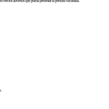
les efectos adversos que pueda presentar la persona vacunada.
o.