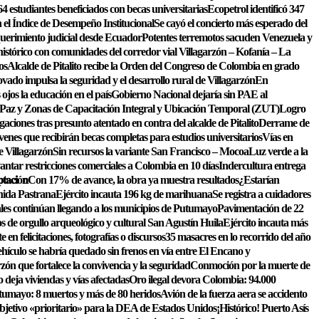
4 estudiantes beneficiados con becas universitarias
Ecopetrol identificó 347
en el Índice de Desempeño Institucional
Se cayó el concierto más esperado del
erimiento judicial desde Ecuador
Potentes terremotos sacuden Venezuela y
órico con comunidades del corredor vial Villagarzón – Kofanía – La
os
Alcalde de Pitalito recibe la Orden del Congreso de Colombia en grado
vado impulsa la seguridad y el desarrollo rural de Villagarzón
En
jos la educación en el país
Gobierno Nacional dejaría sin PAE al
Paz y Zonas de Capacitación Integral y Ubicación Temporal (ZUT)
Logro
gaciones tras presunto atentado en contra del alcalde de Pitalito
Derrame de
óvenes que recibirán becas completas para estudios universitarios
Vías en
e Villagarzón
Sin recursos la variante San Francisco – Mocoa
Luz verde a la
tar restricciones comerciales a Colombia en 10 días
Indercultura entrega
𝐩𝐭𝐚𝐜𝐢ó𝐧
Con 17% de avance, la obra ya muestra resultados
¿Estarían
nida Pastrana
Ejército incauta 196 kg de marihuana
Se registra a cuidadores
les continúan llegando a los municipios de Putumayo
Pavimentación de 22
s de orgullo arqueológico y cultural San Agustín Huila
Ejército incauta más
n felicitaciones, fotografías o discursos
35 masacres en lo recorrido del año
hículo se habría quedado sin frenos en vía entre El Encano y
zón que fortalece la convivencia y la seguridad
Conmoción por la muerte de
o deja viviendas y vías afectadas
Oro ilegal devora Colombia: 94.000
tumayo: 8 muertos y más de 80 heridos
Avión de la fuerza aera se accidento
bjetivo «prioritario» para la DEA de Estados Unidos
¡Histórico! Puerto Asís