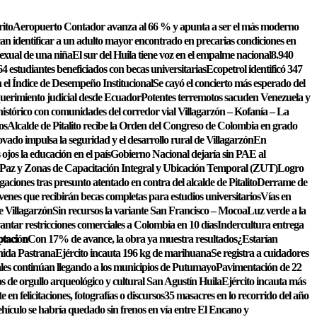
rito
Aeropuerto Contador avanza al 66 % y apunta a ser el más moderno
an identificar a un adulto mayor encontrado en precarias condiciones en
exual de una niña
El sur del Huila tiene voz en el empalme nacional
8.940
4 estudiantes beneficiados con becas universitarias
Ecopetrol identificó 347
en el Índice de Desempeño Institucional
Se cayó el concierto más esperado del
erimiento judicial desde Ecuador
Potentes terremotos sacuden Venezuela y
órico con comunidades del corredor vial Villagarzón – Kofanía – La
os
Alcalde de Pitalito recibe la Orden del Congreso de Colombia en grado
vado impulsa la seguridad y el desarrollo rural de Villagarzón
En
jos la educación en el país
Gobierno Nacional dejaría sin PAE al
Paz y Zonas de Capacitación Integral y Ubicación Temporal (ZUT)
Logro
gaciones tras presunto atentado en contra del alcalde de Pitalito
Derrame de
óvenes que recibirán becas completas para estudios universitarios
Vías en
e Villagarzón
Sin recursos la variante San Francisco – Mocoa
Luz verde a la
tar restricciones comerciales a Colombia en 10 días
Indercultura entrega
𝐩𝐭𝐚𝐜𝐢ó𝐧
Con 17% de avance, la obra ya muestra resultados
¿Estarían
nida Pastrana
Ejército incauta 196 kg de marihuana
Se registra a cuidadores
les continúan llegando a los municipios de Putumayo
Pavimentación de 22
s de orgullo arqueológico y cultural San Agustín Huila
Ejército incauta más
n felicitaciones, fotografías o discursos
35 masacres en lo recorrido del año
hículo se habría quedado sin frenos en vía entre El Encano y