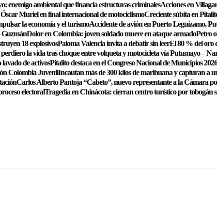
o: enemigo ambiental que financia estructuras criminales
Acciones en Villagar
Óscar Muriel en final internacional de motociclismo
Creciente súbita en Pitalit
pulsar la economía y el turismo
Accidente de avión en Puerto Leguízamo, Pu
to Guzmán
Dolor en Colombia: joven soldado muere en ataque armado
Petro o
struyen 18 explosivos
Paloma Valencia invita a debatir sin leer
El 80 % del oro e
perdiero la vida tras choque entre volqueta y motocicleta vía Putumayo – Na
 lavado de activos
Pitalito destaca en el Congreso Nacional de Municipios 2026
ión Colombia Juvenil
Incautan más de 300 kilos de marihuana y capturan a 
tación
Carlos Alberto Pantoja “Cabeto”, nuevo representante a la Cámara p
proceso electoral
Tragedia en Chinácota: cierran centro turístico por tobogán 