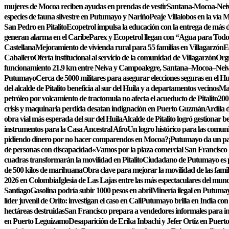
mujeres de Mocoa reciben ayudas en prendas de vestir
Santana-Mocoa-Neiva
especies de fauna silvestre en Putumayo y Nariño
Peaje Villalobos en la vía 
San Pedro en Pitalito
Ecopetrol impulsa la educación con la entrega de más de
generan alarma en el Caribe
Parex y Ecopetrol llegan con “Agua para Todo
Castellana
Mejoramiento de vivienda rural para 55 familias en Villagarzón
E
Caballero
Oferta institucional al servicio de la comunidad de Villagarzón
Orgu
funcionamiento 21.9 km entre Neiva y Campoalegre, Santana–Mocoa–Nei
Putumayo
Cerca de 5000 militares para asegurar elecciones seguras en el Hu
del alcalde de Pitalito beneficia al sur del Huila y a departamentos vecinos
Maq
petróleo por volcamiento de tractomula no afecta el acueducto de Pitalito
200
crisis y maquinaria perdida desatan indignación en Puerto Guzmán
Ardila d
obra vial más esperada del sur del Huila
Alcalde de Pitalito logró gestionar
instrumentos para la Casa Ancestral Afro
Un logro histórico para las comun
pidiendo dinero por no hacer comparendos en Mocoa?
¡Putumayo da un pas
de personas con discapacidad
«Vamos por la plaza comercial San Francisco
cuadras transformarán la movilidad en Pitalito
Ciudadano de Putumayo es pr
de 500 kilos de marihuana
Obra clave para mejorar la movilidad de las famil
2026 en Colombia
Iglesia de Las Lajas entre las más espectaculares del mun
Santiago
Gasolina podría subir 1000 pesos en abril
Minería ilegal en Putumay
líder juvenil de Orito: investigan el caso en Cali
Putumayo brilla en India con 
hectáreas destruidas
San Francisco prepara a vendedores informales para im
en Puerto Leguizamo
Desaparición de Erika Inbachi y Jefer Ortiz en Puer