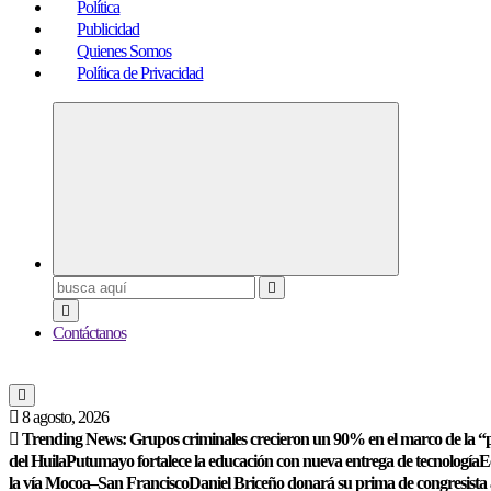
Política
Publicidad
Quienes Somos
Política de Privacidad
Buscar:
Contáctanos
8 agosto, 2026
Trending News:
Grupos criminales crecieron un 90% en el marco de la “p
del Huila
Putumayo fortalece la educación con nueva entrega de tecnología
E
la vía Mocoa–San Francisco
Daniel Briceño donará su prima de congresista 