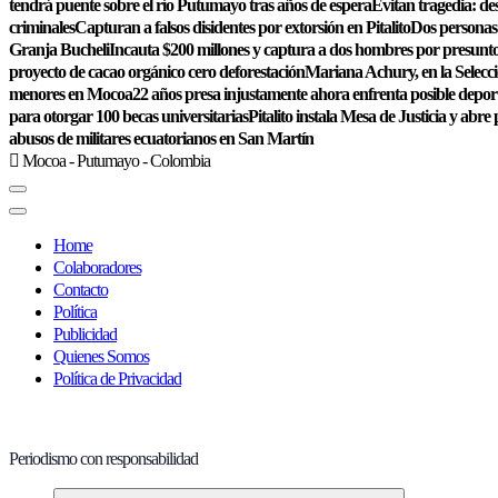
tendrá puente sobre el río Putumayo tras años de espera
Evitan tragedia: de
criminales
Capturan a falsos disidentes por extorsión en Pitalito
Dos personas 
Granja Bucheli
Incauta $200 millones y captura a dos hombres por presunto
proyecto de cacao orgánico cero deforestación
Mariana Achury, en la Selecc
menores en Mocoa
22 años presa injustamente ahora enfrenta posible depor
para otorgar 100 becas universitarias
Pitalito instala Mesa de Justicia y abre 
abusos de militares ecuatorianos en San Martín
Mocoa - Putumayo - Colombia
Home
Colaboradores
Contacto
Política
Publicidad
Quienes Somos
Política de Privacidad
Periodismo con responsabilidad