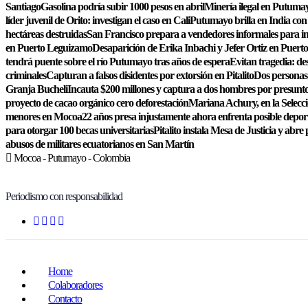
Santiago
Gasolina podría subir 1000 pesos en abril
Minería ilegal en Putumay
líder juvenil de Orito: investigan el caso en Cali
Putumayo brilla en India con 
hectáreas destruidas
San Francisco prepara a vendedores informales para im
en Puerto Leguizamo
Desaparición de Erika Inbachi y Jefer Ortiz en Puer
tendrá puente sobre el río Putumayo tras años de espera
Evitan tragedia: de
criminales
Capturan a falsos disidentes por extorsión en Pitalito
Dos personas 
Granja Bucheli
Incauta $200 millones y captura a dos hombres por presunto
proyecto de cacao orgánico cero deforestación
Mariana Achury, en la Selecc
menores en Mocoa
22 años presa injustamente ahora enfrenta posible depor
para otorgar 100 becas universitarias
Pitalito instala Mesa de Justicia y abre 
abusos de militares ecuatorianos en San Martín
Mocoa - Putumayo - Colombia
Periodismo con responsabilidad
Home
Colaboradores
Contacto