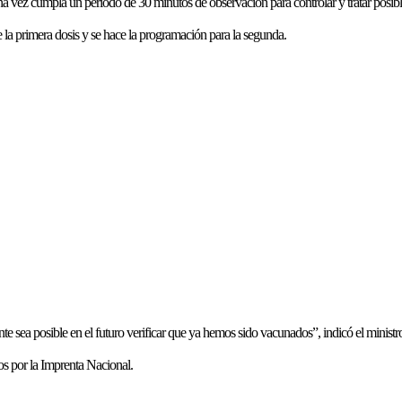
a vez cumpla un periodo de 30 minutos de observación para controlar y tratar posib
 la primera dosis y se hace la programación para la segunda.
sea posible en el futuro verificar que ya hemos sido vacunados”, indicó el ministr
os por la Imprenta Nacional.