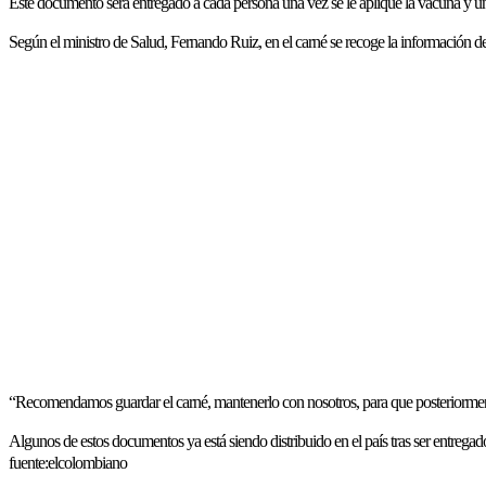
Este documento será entregado a cada persona una vez se le aplique la vacuna y un
Según el ministro de Salud, Fernando Ruiz, en el carné se recoge la información de
“Recomendamos guardar el carné, mantenerlo con nosotros, para que posteriormente 
Algunos de estos documentos ya está siendo distribuido en el país tras ser entregad
fuente:elcolombiano