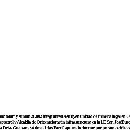
az total” y suman 28.802 integrantes
Destruyen unidad de minería ilegal en O
copetrol y Alcaldía de Orito mejorarán infraestructura en la I.E San José
Busc
a Deisy Guanaro, víctima de las Farc
Capturado docente por presunto delito s