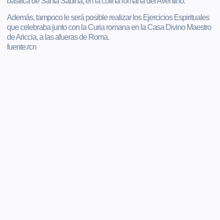
basílica de Santa Sabina, en la colina romana del Aventino.
Además, tampoco le será posible realizar los Ejercicios Espirituales
que celebraba junto con la Curia romana en la Casa Divino Maestro
de Ariccia, a las afueras de Roma.
fuente.rcn