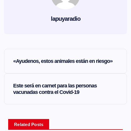
lapuyaradio
N
«Ayudenos, estos animales están en riesgo»
a
v
Este será en carnet para las personas
vacunadas contra el Covid-19
e
g
a
Related Posts