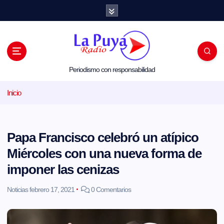
S
a
l
t
a
r
a
l
Periodismo con responsabilidad
c
o
Inicio
n
t
e
n
i
Papa Francisco celebró un atípico
d
o
Miércoles con una nueva forma de
imponer las cenizas
Noticias
febrero 17, 2021
0 Comentarios