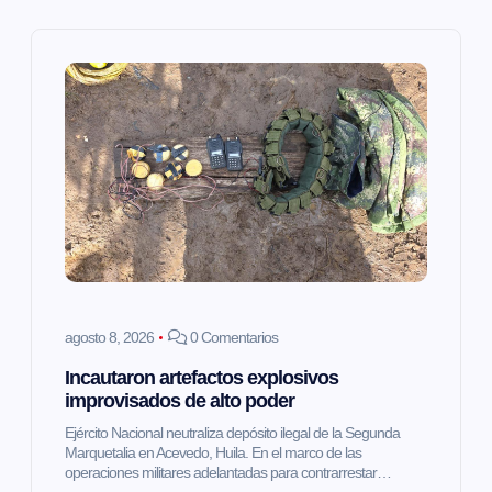
c
i
ó
n
d
e
agosto 8, 2026
0 Comentarios
e
Incautaron artefactos explosivos
improvisados de alto poder
n
Ejército Nacional neutraliza depósito ilegal de la Segunda
Marquetalia en Acevedo, Huila. En el marco de las
t
operaciones militares adelantadas para contrarrestar…