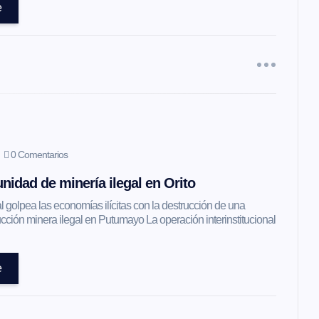
e
0 Comentarios
nidad de minería ilegal en Orito
l golpea las economías ilícitas con la destrucción de una
ción minera ilegal en Putumayo La operación interinstitucional
e