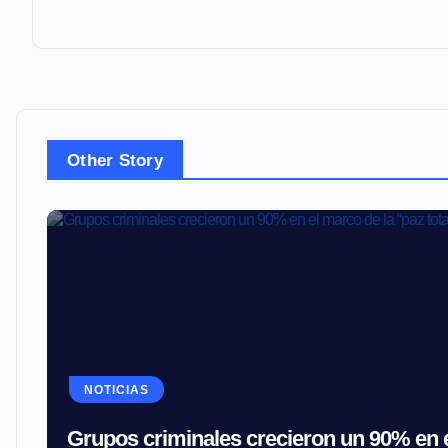
d
a
s
Other Story
NOTICIAS
Grupos criminales crecieron un 90% en e