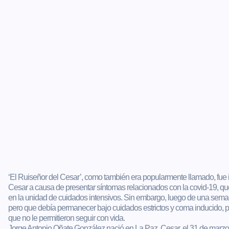
‘El Ruiseñor del Cesar’, como también era popularmente llamado, fue 
Cesar a causa de presentar síntomas relacionados con la covid-19, que
en la unidad de cuidados intensivos. Sin embargo, luego de una sema
pero que debía permanecer bajo cuidados estrictos y coma inducido, 
que no le permitieron seguir con vida.
Jorge Antonio Oñate González nació en La Paz, Cesar, el 31 de marz