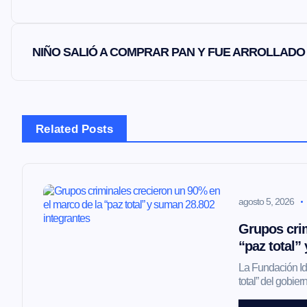
a
v
NIÑO SALIÓ A COMPRAR PAN Y FUE ARROLLADO
e
g
Related Posts
a
agosto 5, 2026
c
Grupos crim
i
“paz total”
La Fundación Ide
ó
total” del gobi