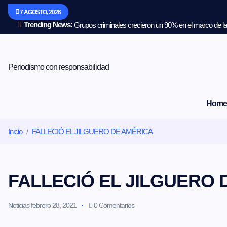
S
7 AGOSTO, 2026
a
l
Trending News:
Grupos criminales crecieron un 90% en el marco de la 
t
a
r
a
Periodismo con responsabilidad
l
c
o
Home
n
t
e
Inicio
FALLECIÓ EL JILGUERO DE AMÉRICA
n
i
d
o
FALLECIÓ EL JILGUERO 
Noticias
febrero 28, 2021
0 Comentarios