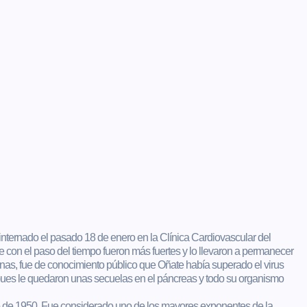
internado el pasado 18 de enero en la Clínica Cardiovascular del
 con el paso del tiempo fueron más fuertes y lo llevaron a permanecer
nas, fue de conocimiento público que Oñate había superado el virus
pues le quedaron unas secuelas en el páncreas y todo su organismo
o de 1950. Fue considerado uno de los mayores exponentes de la