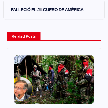
e
FALLECIÓ EL JILGUERO DE AMÉRICA
g
a
Related Posts
c
i
ó
n
d
e