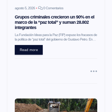
e
agosto 5, 2026
0 Comentarios
Grupos criminales crecieron un 90% en el
n
marco de la “paz total” y suman 28.802
integrantes
t
La Fundación Ideas para la Paz (FIP) expuso los fracasos de
la política de “paz total” del gobierno de Gustavo Petro. En…
r
Read more
a
d
a
s