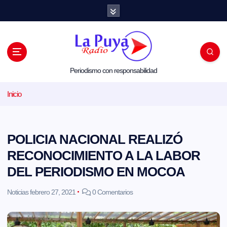
S
a
l
t
a
r
a
l
Periodismo con responsabilidad
c
o
Inicio
n
t
e
n
i
POLICIA NACIONAL REALIZÓ
d
o
RECONOCIMIENTO A LA LABOR
DEL PERIODISMO EN MOCOA
Noticias
febrero 27, 2021
0 Comentarios