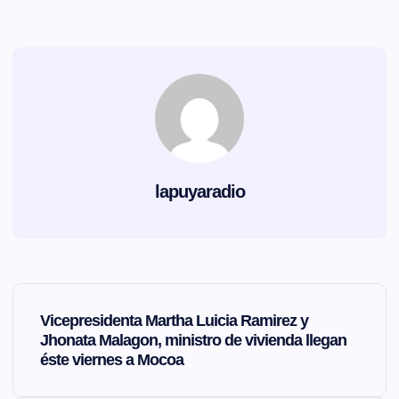
lapuyaradio
N
Vicepresidenta Martha Luicia Ramirez y
a
Jhonata Malagon, ministro de vivienda llegan
éste viernes a Mocoa
v