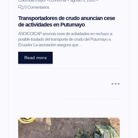
e
0 Comentarios
Transportadores de crudo anuncian cese
n
de actividades en Putumayo
t
ASOICOICAP anuncia cese de actividades en rechazo a
posible traslado del transporte de crudo del Putumayo a
Ecuador La asociación asegura que…
r
Read more
a
d
a
s