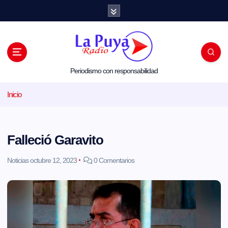
S
a
l
t
a
r
a
l
Periodismo con responsabilidad
c
o
Inicio
n
t
e
n
i
Falleció Garavito
d
o
Noticias
octubre 12, 2023
0 Comentarios