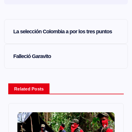
N
La selección Colombia a por los tres puntos
a
v
Falleció Garavito
e
g
Related Posts
a
c
i