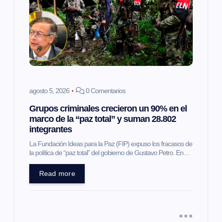
ó
n
d
e
agosto 5, 2026
0 Comentarios
e
Grupos criminales crecieron un 90% en el
marco de la “paz total” y suman 28.802
integrantes
n
La Fundación Ideas para la Paz (FIP) expuso los fracasos de
la política de “paz total” del gobierno de Gustavo Petro. En…
t
Read more
r
a