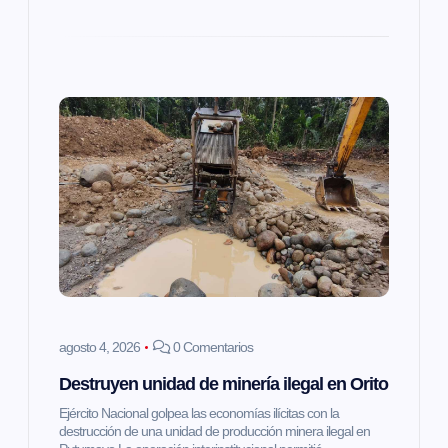
d
a
s
agosto 4, 2026
0 Comentarios
Destruyen unidad de minería ilegal en Orito
Ejército Nacional golpea las economías ilícitas con la
destrucción de una unidad de producción minera ilegal en