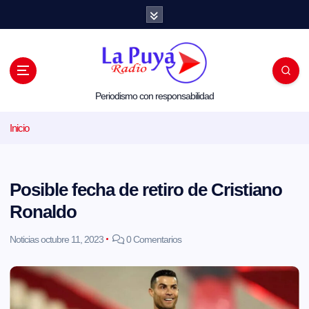
S
a
l
t
a
r
a
l
Periodismo con responsabilidad
c
o
Inicio
n
t
e
n
i
Posible fecha de retiro de Cristiano
d
o
Ronaldo
Noticias
octubre 11, 2023
0 Comentarios