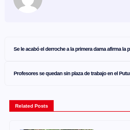
N
Se le acabó el derroche a la primera dama afirma la 
a
v
Profesores se quedan sin plaza de trabajo en el Pu
e
g
Related Posts
a