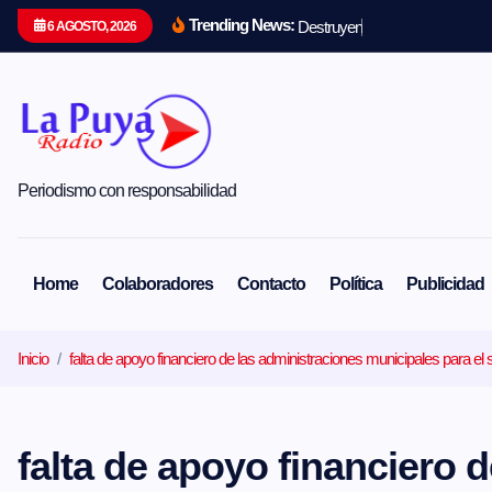
S
Trending News:
D
e
s
t
r
u
y
e
n
u
n
i
d
a
d
d
6 AGOSTO, 2026
a
l
t
a
r
a
l
c
Periodismo con responsabilidad
o
n
t
e
Home
Colaboradores
Contacto
Política
Publicidad
n
i
d
Inicio
falta de apoyo financiero de las administraciones municipales para el
o
falta de apoyo financiero 