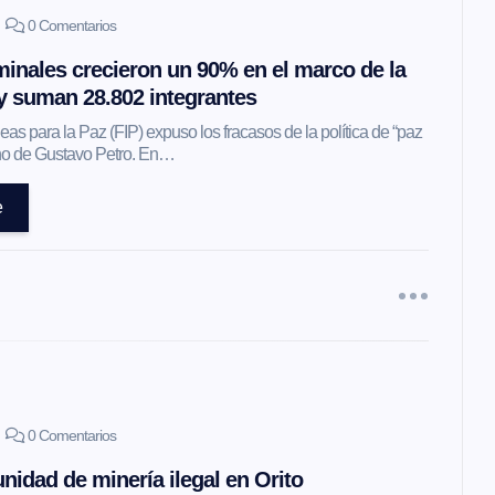
0 Comentarios
inales crecieron un 90% en el marco de la
 y suman 28.802 integrantes
as para la Paz (FIP) expuso los fracasos de la política de “paz
erno de Gustavo Petro. En…
e
0 Comentarios
nidad de minería ilegal en Orito