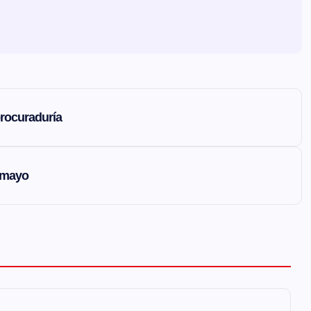
procuraduría
tumayo