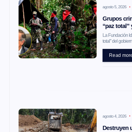
agosto 5, 2026
c
Grupos crim
i
“paz total”
La Fundación Ide
ó
total” del gobi
Read mor
n
d
e
e
agosto 4, 2026
n
Destruyen u