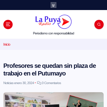
S
a
l
t
a
r
a
l
Periodismo con responsabilidad
c
o
Inicio
n
t
e
n
i
Profesores se quedan sin plaza de
d
o
trabajo en el Putumayo
Noticias
enero 30, 2024
0 Comentarios