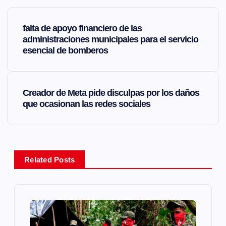
N
falta de apoyo financiero de las
a
administraciones municipales para el servicio
esencial de bomberos
v
e
Creador de Meta pide disculpas por los daños
que ocasionan las redes sociales
g
a
Related Posts
c
i
ó