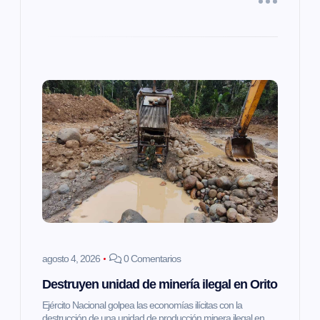
a
s
agosto 4, 2026
0 Comentarios
Destruyen unidad de minería ilegal en Orito
Ejército Nacional golpea las economías ilícitas con la
destrucción de una unidad de producción minera ilegal en