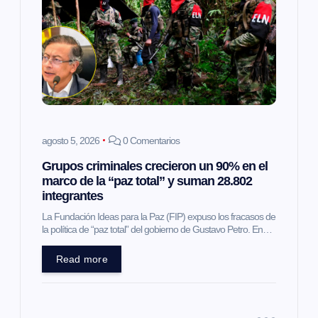
n
d
e
e
agosto 5, 2026
0 Comentarios
n
Grupos criminales crecieron un 90% en el
marco de la “paz total” y suman 28.802
t
integrantes
La Fundación Ideas para la Paz (FIP) expuso los fracasos de
r
la política de “paz total” del gobierno de Gustavo Petro. En…
a
Read more
d