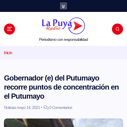
S
a
l
t
a
r
a
l
Periodismo con responsabilidad
c
o
Inicio
n
t
e
n
i
Gobernador (e) del Putumayo
d
o
recorre puntos de concentración en
el Putumayo
Noticias
mayo 14, 2021
0 Comentarios