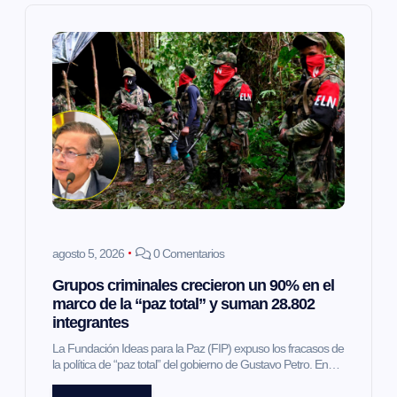
i
ó
n
d
e
e
agosto 5, 2026
0 Comentarios
n
Grupos criminales crecieron un 90% en el
marco de la “paz total” y suman 28.802
t
integrantes
La Fundación Ideas para la Paz (FIP) expuso los fracasos de
r
la política de “paz total” del gobierno de Gustavo Petro. En…