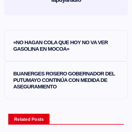
N
«NO HAGAN COLA QUE HOY NO VA VER
a
GASOLINA EN MOCOA»
v
BUANERGES ROSERO GOBERNADOR DEL
e
PUTUMAYO CONTINÚA CON MEDIDA DE
ASEGURAMIENTO
g
a
Related Posts
c