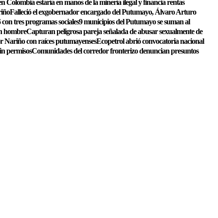
n Colombia estaría en manos de la minería ilegal y financia rentas
riño
Falleció el exgobernador encargado del Putumayo, Álvaro Arturo
 con tres programas sociales
9 municipios del Putumayo se suman al
un hombre
Capturan peligrosa pareja señalada de abusar sexualmente de
or Nariño con raíces putumayenses
Ecopetrol abrió convocatoria nacional
sin permisos
Comunidades del corredor fronterizo denuncian presuntos