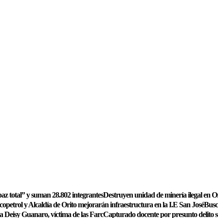
az total” y suman 28.802 integrantes
Destruyen unidad de minería ilegal en O
copetrol y Alcaldía de Orito mejorarán infraestructura en la I.E San José
Busc
a Deisy Guanaro, víctima de las Farc
Capturado docente por presunto delito s