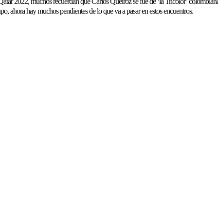
Qatar 2022, muchos recuerdan que Carlos Queiroz se fue de ‘la Tricolor’ colombiana 
upo, ahora hay muchos pendientes de lo que va a pasar en estos encuentros.