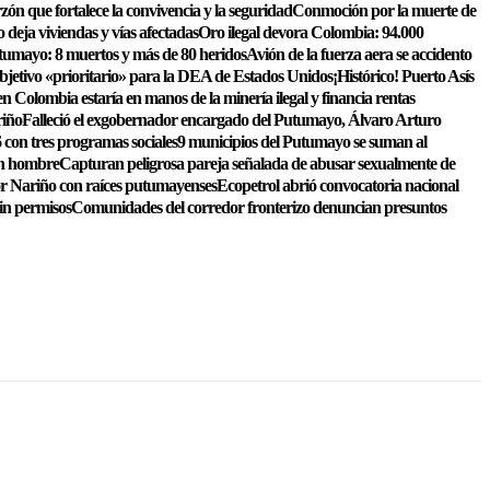
zón que fortalece la convivencia y la seguridad
Conmoción por la muerte de
o deja viviendas y vías afectadas
Oro ilegal devora Colombia: 94.000
tumayo: 8 muertos y más de 80 heridos
Avión de la fuerza aera se accidento
bjetivo «prioritario» para la DEA de Estados Unidos
¡Histórico! Puerto Asís
n Colombia estaría en manos de la minería ilegal y financia rentas
riño
Falleció el exgobernador encargado del Putumayo, Álvaro Arturo
 con tres programas sociales
9 municipios del Putumayo se suman al
un hombre
Capturan peligrosa pareja señalada de abusar sexualmente de
or Nariño con raíces putumayenses
Ecopetrol abrió convocatoria nacional
sin permisos
Comunidades del corredor fronterizo denuncian presuntos