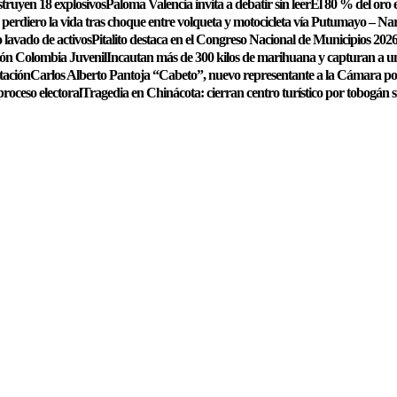
struyen 18 explosivos
Paloma Valencia invita a debatir sin leer
El 80 % del oro e
perdiero la vida tras choque entre volqueta y motocicleta vía Putumayo – Na
 lavado de activos
Pitalito destaca en el Congreso Nacional de Municipios 2026
ión Colombia Juvenil
Incautan más de 300 kilos de marihuana y capturan a 
tación
Carlos Alberto Pantoja “Cabeto”, nuevo representante a la Cámara p
proceso electoral
Tragedia en Chinácota: cierran centro turístico por tobogán 