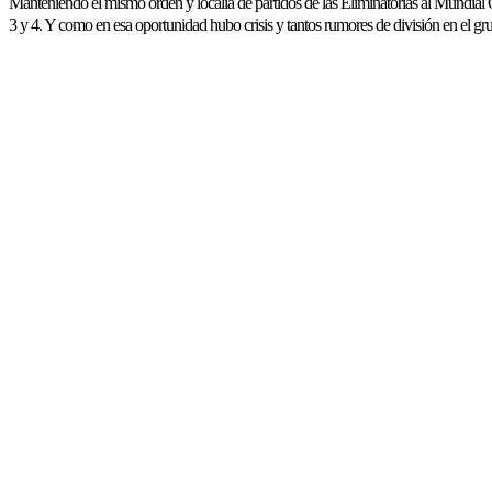
Manteniendo el mismo orden y localía de partidos de las Eliminatorias al Mundial 
3 y 4. Y como en esa oportunidad hubo crisis y tantos rumores de división en el gr