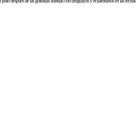
justo después de las goleadas sufridas con uruguayos y ecuatorianos en las fechas