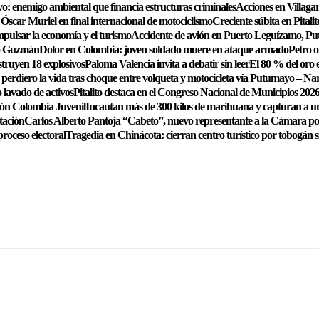
o: enemigo ambiental que financia estructuras criminales
Acciones en Villagar
Óscar Muriel en final internacional de motociclismo
Creciente súbita en Pitalit
pulsar la economía y el turismo
Accidente de avión en Puerto Leguízamo, Pu
to Guzmán
Dolor en Colombia: joven soldado muere en ataque armado
Petro o
struyen 18 explosivos
Paloma Valencia invita a debatir sin leer
El 80 % del oro e
perdiero la vida tras choque entre volqueta y motocicleta vía Putumayo – Na
 lavado de activos
Pitalito destaca en el Congreso Nacional de Municipios 2026
ión Colombia Juvenil
Incautan más de 300 kilos de marihuana y capturan a 
tación
Carlos Alberto Pantoja “Cabeto”, nuevo representante a la Cámara p
proceso electoral
Tragedia en Chinácota: cierran centro turístico por tobogán 