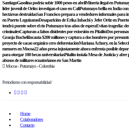
Santiago
Gasolina podría subir 1000 pesos en abril
Minería ilegal en Putumay
líder juvenil de Orito: investigan el caso en Cali
Putumayo brilla en India con 
hectáreas destruidas
San Francisco prepara a vendedores informales para im
en Puerto Leguizamo
Desaparición de Erika Inbachi y Jefer Ortiz en Puer
tendrá puente sobre el río Putumayo tras años de espera
Evitan tragedia: de
criminales
Capturan a falsos disidentes por extorsión en Pitalito
Dos personas 
Granja Bucheli
Incauta $200 millones y captura a dos hombres por presunto
proyecto de cacao orgánico cero deforestación
Mariana Achury, en la Selecc
menores en Mocoa
22 años presa injustamente ahora enfrenta posible depor
para otorgar 100 becas universitarias
Pitalito instala Mesa de Justicia y abre 
abusos de militares ecuatorianos en San Martín
Mocoa - Putumayo - Colombia
Periodismo con responsabilidad
Home
Colaboradores
Contacto