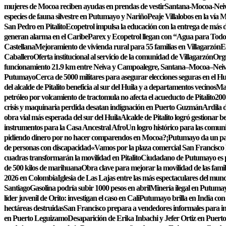
mujeres de Mocoa reciben ayudas en prendas de vestir
Santana-Mocoa-Neiva
especies de fauna silvestre en Putumayo y Nariño
Peaje Villalobos en la vía 
San Pedro en Pitalito
Ecopetrol impulsa la educación con la entrega de más de
generan alarma en el Caribe
Parex y Ecopetrol llegan con “Agua para Todo
Castellana
Mejoramiento de vivienda rural para 55 familias en Villagarzón
E
Caballero
Oferta institucional al servicio de la comunidad de Villagarzón
Orgu
funcionamiento 21.9 km entre Neiva y Campoalegre, Santana–Mocoa–Nei
Putumayo
Cerca de 5000 militares para asegurar elecciones seguras en el Hu
del alcalde de Pitalito beneficia al sur del Huila y a departamentos vecinos
Maq
petróleo por volcamiento de tractomula no afecta el acueducto de Pitalito
200
crisis y maquinaria perdida desatan indignación en Puerto Guzmán
Ardila d
obra vial más esperada del sur del Huila
Alcalde de Pitalito logró gestionar
instrumentos para la Casa Ancestral Afro
Un logro histórico para las comun
pidiendo dinero por no hacer comparendos en Mocoa?
¡Putumayo da un pas
de personas con discapacidad
«Vamos por la plaza comercial San Francisco
cuadras transformarán la movilidad en Pitalito
Ciudadano de Putumayo es pr
de 500 kilos de marihuana
Obra clave para mejorar la movilidad de las famil
2026 en Colombia
Iglesia de Las Lajas entre las más espectaculares del mun
Santiago
Gasolina podría subir 1000 pesos en abril
Minería ilegal en Putumay
líder juvenil de Orito: investigan el caso en Cali
Putumayo brilla en India con 
hectáreas destruidas
San Francisco prepara a vendedores informales para im
en Puerto Leguizamo
Desaparición de Erika Inbachi y Jefer Ortiz en Puer