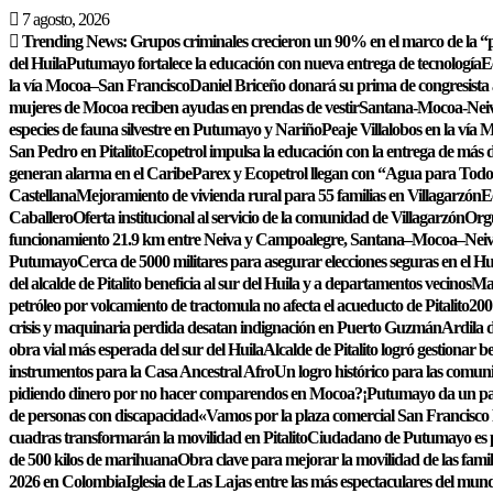
Saltar
7 agosto, 2026
al
Trending News:
Grupos criminales crecieron un 90% en el marco de la “p
contenido
del Huila
Putumayo fortalece la educación con nueva entrega de tecnología
E
la vía Mocoa–San Francisco
Daniel Briceño donará su prima de congresista 
mujeres de Mocoa reciben ayudas en prendas de vestir
Santana-Mocoa-Neiva
especies de fauna silvestre en Putumayo y Nariño
Peaje Villalobos en la vía 
San Pedro en Pitalito
Ecopetrol impulsa la educación con la entrega de más de
generan alarma en el Caribe
Parex y Ecopetrol llegan con “Agua para Todo
Castellana
Mejoramiento de vivienda rural para 55 familias en Villagarzón
E
Caballero
Oferta institucional al servicio de la comunidad de Villagarzón
Orgu
funcionamiento 21.9 km entre Neiva y Campoalegre, Santana–Mocoa–Nei
Putumayo
Cerca de 5000 militares para asegurar elecciones seguras en el Hu
del alcalde de Pitalito beneficia al sur del Huila y a departamentos vecinos
Maq
petróleo por volcamiento de tractomula no afecta el acueducto de Pitalito
200
crisis y maquinaria perdida desatan indignación en Puerto Guzmán
Ardila d
obra vial más esperada del sur del Huila
Alcalde de Pitalito logró gestionar
instrumentos para la Casa Ancestral Afro
Un logro histórico para las comun
pidiendo dinero por no hacer comparendos en Mocoa?
¡Putumayo da un pas
de personas con discapacidad
«Vamos por la plaza comercial San Francisco
cuadras transformarán la movilidad en Pitalito
Ciudadano de Putumayo es pr
de 500 kilos de marihuana
Obra clave para mejorar la movilidad de las famil
2026 en Colombia
Iglesia de Las Lajas entre las más espectaculares del mun