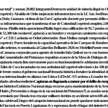
az total” y suman 28.802 integrantes
Destruyen unidad de minería ilegal en O
copetrol y Alcaldía de Orito mejorarán infraestructura en la I.E San José
Busc
a Deisy Guanaro, víctima de las Farc
Capturado docente por presunto delito s
: infraestructura que transforma el sur de Colombia
Ecopetrol completa 2.06
Mocoa–Pitalito inicia operaciones
Pitalito logró una calificación de 91,7 puntos 
 52.300 kits escolares
Capturan a un hombre y recuperan camioneta con requ
s” a CER Lucitania en Orito
Gobernador Jhon Molina cumple compromiso hist
copetrol y Parex fortalecen la capacidad operativa de los Cuerpos de Bomber
llo oritense, es nominada al Galardón Brillantes 2026 en Medellín
Puente reno
va
Cámaras corporales para agentes de tránsito
Aida Quilcué no ve con buenos o
ila
Comunidades del Putumayo respaldan avances de la Mesa de Diálogos de 
uinaria estaría lista nuevamente para su funcionamiento
Se adelantan investi
 Kilos de Coca incautados en una ambulancia
Ecopetrol seleccionó a los 100 j
e frente contra el gobierno nacional
Memoria histórica fortalece la identidad d
 becas internacionales en alianza con Educa EdTech
CAN ordena a Ecuador levan
idades afrodescendientes
C𝐚𝐩𝐭𝐮𝐫𝐚𝐧 𝐞𝐧 𝐟𝐥𝐚𝐠𝐫𝐚𝐧𝐜𝐢𝐚 𝐚 𝐦𝐞𝐧𝐨𝐫 𝐩𝐨𝐫 𝐞𝐥 𝐝𝐞𝐥𝐢𝐭𝐨 𝐝𝐞 𝐫𝐞𝐜𝐞
o histórico!
Gobierno Nacional niega recursos para mantenimiento de la Ave
 Fluid»
¿Prevención o riesgo en la vía nacional del Putumayo?
Las ayudas socia
emiado por Honda tras rescatar militares heridos en accidente aéreo
100 año
ias cafeteras
El logro del campeón internacional no puede quedarse únicamente e
do
Viacrucis en Puerto Leguízamo: fe y esperanza desde el lugar del siniestro
Ve