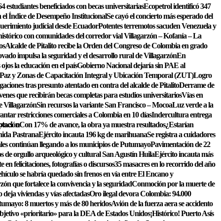
4 estudiantes beneficiados con becas universitarias
Ecopetrol identificó 347
en el Índice de Desempeño Institucional
Se cayó el concierto más esperado del
erimiento judicial desde Ecuador
Potentes terremotos sacuden Venezuela y
órico con comunidades del corredor vial Villagarzón – Kofanía – La
os
Alcalde de Pitalito recibe la Orden del Congreso de Colombia en grado
vado impulsa la seguridad y el desarrollo rural de Villagarzón
En
jos la educación en el país
Gobierno Nacional dejaría sin PAE al
Paz y Zonas de Capacitación Integral y Ubicación Temporal (ZUT)
Logro
gaciones tras presunto atentado en contra del alcalde de Pitalito
Derrame de
óvenes que recibirán becas completas para estudios universitarios
Vías en
e Villagarzón
Sin recursos la variante San Francisco – Mocoa
Luz verde a la
tar restricciones comerciales a Colombia en 10 días
Indercultura entrega
𝐩𝐭𝐚𝐜𝐢ó𝐧
Con 17% de avance, la obra ya muestra resultados
¿Estarían
nida Pastrana
Ejército incauta 196 kg de marihuana
Se registra a cuidadores
les continúan llegando a los municipios de Putumayo
Pavimentación de 22
s de orgullo arqueológico y cultural San Agustín Huila
Ejército incauta más
n felicitaciones, fotografías o discursos
35 masacres en lo recorrido del año
hículo se habría quedado sin frenos en vía entre El Encano y
zón que fortalece la convivencia y la seguridad
Conmoción por la muerte de
o deja viviendas y vías afectadas
Oro ilegal devora Colombia: 94.000
tumayo: 8 muertos y más de 80 heridos
Avión de la fuerza aera se accidento
bjetivo «prioritario» para la DEA de Estados Unidos
¡Histórico! Puerto Asís