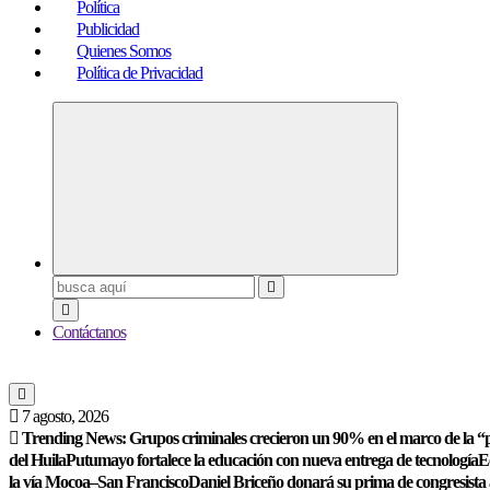
Política
Publicidad
Quienes Somos
Política de Privacidad
Buscar:
Contáctanos
7 agosto, 2026
Trending News:
Grupos criminales crecieron un 90% en el marco de la “p
del Huila
Putumayo fortalece la educación con nueva entrega de tecnología
E
la vía Mocoa–San Francisco
Daniel Briceño donará su prima de congresista 