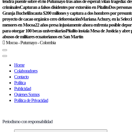
tendrá puente sobre el río Putumayo tras años de espera
Evitan tragedia: de
criminales
Capturan a falsos disidentes por extorsión en Pitalito
Dos personas 
Granja Bucheli
Incauta $200 millones y captura a dos hombres por presunto
proyecto de cacao orgánico cero deforestación
Mariana Achury, en la Selecc
menores en Mocoa
22 años presa injustamente ahora enfrenta posible depor
para otorgar 100 becas universitarias
Pitalito instala Mesa de Justicia y abre 
abusos de militares ecuatorianos en San Martín
Mocoa - Putumayo - Colombia
Home
Colaboradores
Contacto
Política
Publicidad
Quienes Somos
Política de Privacidad
Periodismo con responsabilidad