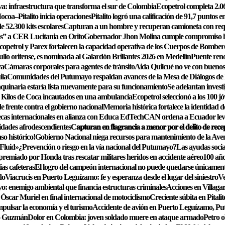
: infraestructura que transforma el sur de Colombia
Ecopetrol completa 2.06
Mocoa–Pitalito inicia operaciones
Pitalito logró una calificación de 91,7 puntos 
 52.300 kits escolares
Capturan a un hombre y recuperan camioneta con requ
s” a CER Lucitania en Orito
Gobernador Jhon Molina cumple compromiso hist
copetrol y Parex fortalecen la capacidad operativa de los Cuerpos de Bomber
llo oritense, es nominada al Galardón Brillantes 2026 en Medellín
Puente reno
va
Cámaras corporales para agentes de tránsito
Aida Quilcué no ve con buenos o
ila
Comunidades del Putumayo respaldan avances de la Mesa de Diálogos de 
uinaria estaría lista nuevamente para su funcionamiento
Se adelantan investi
 Kilos de Coca incautados en una ambulancia
Ecopetrol seleccionó a los 100 j
e frente contra el gobierno nacional
Memoria histórica fortalece la identidad d
 becas internacionales en alianza con Educa EdTech
CAN ordena a Ecuador levan
idades afrodescendientes
C𝐚𝐩𝐭𝐮𝐫𝐚𝐧 𝐞𝐧 𝐟𝐥𝐚𝐠𝐫𝐚𝐧𝐜𝐢𝐚 𝐚 𝐦𝐞𝐧𝐨𝐫 𝐩𝐨𝐫 𝐞𝐥 𝐝𝐞𝐥𝐢𝐭𝐨 𝐝𝐞 𝐫𝐞𝐜𝐞
o histórico!
Gobierno Nacional niega recursos para mantenimiento de la Ave
 Fluid»
¿Prevención o riesgo en la vía nacional del Putumayo?
Las ayudas socia
emiado por Honda tras rescatar militares heridos en accidente aéreo
100 año
ias cafeteras
El logro del campeón internacional no puede quedarse únicamente e
do
Viacrucis en Puerto Leguízamo: fe y esperanza desde el lugar del siniestro
Ve
o: enemigo ambiental que financia estructuras criminales
Acciones en Villagar
Óscar Muriel en final internacional de motociclismo
Creciente súbita en Pitalit
pulsar la economía y el turismo
Accidente de avión en Puerto Leguízamo, Pu
to Guzmán
Dolor en Colombia: joven soldado muere en ataque armado
Petro o