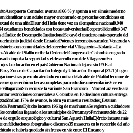
rito
Aeropuerto Contador avanza al 66 % y apunta a ser el más moderno
an identificar a un adulto mayor encontrado en precarias condiciones en
exual de una niña
El sur del Huila tiene voz en el empalme nacional
8.940
4 estudiantes beneficiados con becas universitarias
Ecopetrol identificó 347
en el Índice de Desempeño Institucional
Se cayó el concierto más esperado del
erimiento judicial desde Ecuador
Potentes terremotos sacuden Venezuela y
órico con comunidades del corredor vial Villagarzón – Kofanía – La
os
Alcalde de Pitalito recibe la Orden del Congreso de Colombia en grado
vado impulsa la seguridad y el desarrollo rural de Villagarzón
En
jos la educación en el país
Gobierno Nacional dejaría sin PAE al
Paz y Zonas de Capacitación Integral y Ubicación Temporal (ZUT)
Logro
gaciones tras presunto atentado en contra del alcalde de Pitalito
Derrame de
óvenes que recibirán becas completas para estudios universitarios
Vías en
e Villagarzón
Sin recursos la variante San Francisco – Mocoa
Luz verde a la
tar restricciones comerciales a Colombia en 10 días
Indercultura entrega
𝐩𝐭𝐚𝐜𝐢ó𝐧
Con 17% de avance, la obra ya muestra resultados
¿Estarían
nida Pastrana
Ejército incauta 196 kg de marihuana
Se registra a cuidadores
les continúan llegando a los municipios de Putumayo
Pavimentación de 22
s de orgullo arqueológico y cultural San Agustín Huila
Ejército incauta más
n felicitaciones, fotografías o discursos
35 masacres en lo recorrido del año
hículo se habría quedado sin frenos en vía entre El Encano y