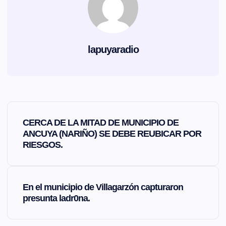
lapuyaradio
N
CERCA DE LA MITAD DE MUNICIPIO DE
a
ANCUYA (NARIÑO) SE DEBE REUBICAR POR
RIESGOS.
v
e
En el municipio de Villagarzón capturaron
presunta ladr0na.
g