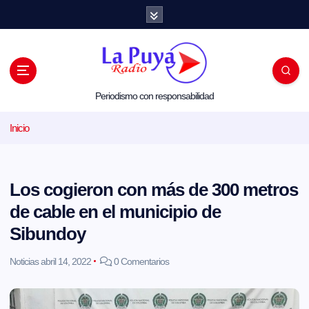
S
a
l
t
a
r
a
l
Periodismo con responsabilidad
c
o
Inicio
n
t
e
n
i
Los cogieron con más de 300 metros
d
o
de cable en el municipio de
Sibundoy
Noticias
abril 14, 2022
0 Comentarios