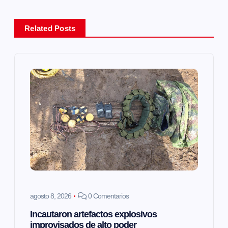
a
Related Posts
c
i
ó
n
d
e
e
agosto 8, 2026
0 Comentarios
n
Incautaron artefactos explosivos
improvisados de alto poder