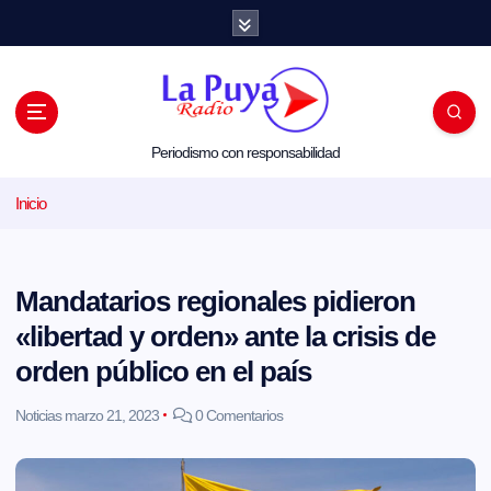
S
a
l
t
a
r
a
l
Periodismo con responsabilidad
c
o
Inicio
n
t
e
n
i
Mandatarios regionales pidieron
d
o
«libertad y orden» ante la crisis de
orden público en el país
Noticias
marzo 21, 2023
0 Comentarios