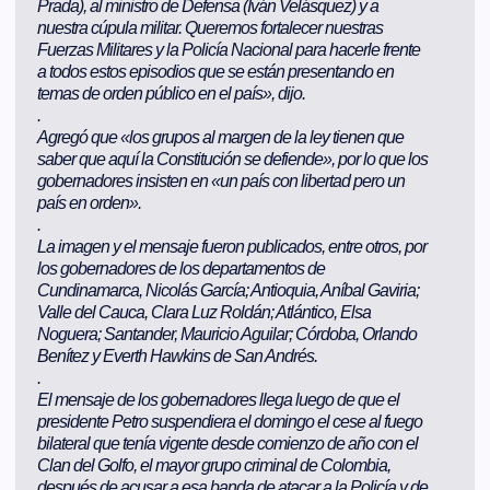
Prada), al ministro de Defensa (Iván Velásquez) y a
nuestra cúpula militar. Queremos fortalecer nuestras
Fuerzas Militares y la Policía Nacional para hacerle frente
a todos estos episodios que se están presentando en
temas de orden público en el país», dijo.
.
Agregó que «los grupos al margen de la ley tienen que
saber que aquí la Constitución se defiende», por lo que los
gobernadores insisten en «un país con libertad pero un
país en orden».
.
La imagen y el mensaje fueron publicados, entre otros, por
los gobernadores de los departamentos de
Cundinamarca, Nicolás García; Antioquia, Aníbal Gaviria;
Valle del Cauca, Clara Luz Roldán; Atlántico, Elsa
Noguera; Santander, Mauricio Aguilar; Córdoba, Orlando
Benítez y Everth Hawkins de San Andrés.
.
El mensaje de los gobernadores llega luego de que el
presidente Petro suspendiera el domingo el cese al fuego
bilateral que tenía vigente desde comienzo de año con el
Clan del Golfo, el mayor grupo criminal de Colombia,
después de acusar a esa banda de atacar a la Policía y de