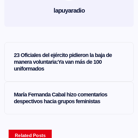
lapuyaradio
N
23 Oficiales del ejército pidieron la baja de
a
manera voluntaria:Ya van más de 100
uniformados
v
e
María Fernanda Cabal hizo comentarios
despectivos hacia grupos feministas
g
a
Related Posts