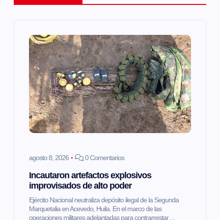
c
i
ó
n
d
e
e
agosto 8, 2026
0 Comentarios
n
Incautaron artefactos explosivos
improvisados de alto poder
t
Ejército Nacional neutraliza depósito ilegal de la Segunda
Marquetalia en Acevedo, Huila. En el marco de las
r
operaciones militares adelantadas para contrarrestar…