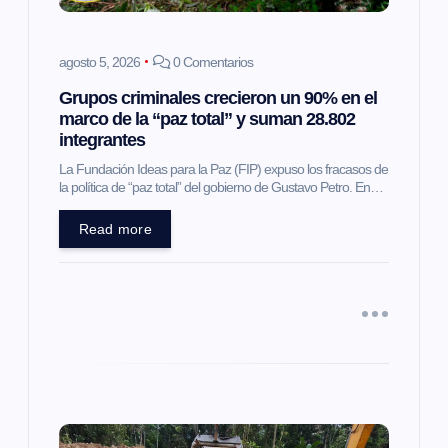
e
agosto 5, 2026
0 Comentarios
n
Grupos criminales crecieron un 90% en el
marco de la “paz total” y suman 28.802
t
integrantes
La Fundación Ideas para la Paz (FIP) expuso los fracasos de
r
la política de “paz total” del gobierno de Gustavo Petro. En…
a
Read more
d
a
s