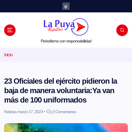
S
a
l
t
a
r
a
l
Periodismo con responsabilidad
c
o
Inicio
n
t
e
n
i
23 Oficiales del ejército pidieron la
d
o
baja de manera voluntaria:Ya van
más de 100 uniformados
Noticias
marzo 17, 2023
0 Comentarios