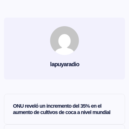
lapuyaradio
N
ONU reveló un incremento del 35% en el
a
aumento de cultivos de coca a nivel mundial
v