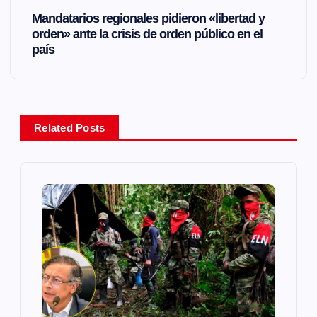
Mandatarios regionales pidieron «libertad y
e
orden» ante la crisis de orden público en el
país
g
a
Related Posts
c
i
ó
n
d
e